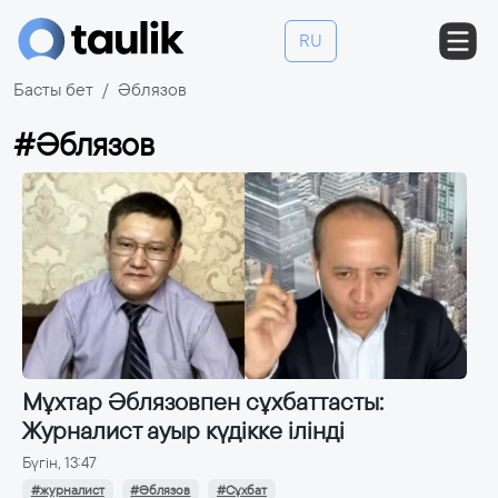
RU
Басты бет
Әблязов
#Әблязов
Мұхтар Әблязовпен сұхбаттасты:
Журналист ауыр күдікке ілінді
Бүгін, 13:47
#журналист
#Әблязов
#Сұхбат