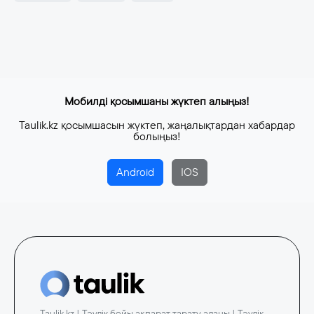
Мобилді қосымшаны жүктеп алыңыз!
Taulik.kz қосымшасын жүктеп, жаңалықтардан хабардар
болыңыз!
Android
IOS
Taulik.kz | Тәулік бойы ақпарат тарату алаңы | Тәулік