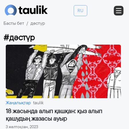
RU
Басты бет
дәстүр
#дәстүр
Жаңалықтар
taulik
18 жасында алып қашқан: қыз алып
қашудың жазасы ауыр
3 желтоқсан, 2023