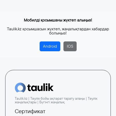
Мобилді қосымшаны жүктеп алыңыз!
Taulik.kz қосымшасын жүктеп, жаңалықтардан хабардар
болыңыз!
Android
IOS
Taulik.kz | Тәулік бойы ақпарат тарату алаңы | Тәулік
жаңалықтары | Бүгінгі жаңалық
Сертификат