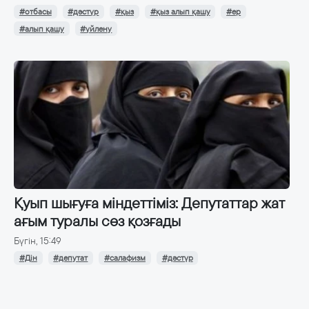
#отбасы
#дәстүр
#қыз
#қыз алып қашу
#ер
#алып қашу
#үйлену
Қуып шығуға міндеттіміз: Депутаттар жат
ағым туралы сөз қозғады
Бүгін, 15:49
#Дін
#депутат
#салафизм
#дәстүр