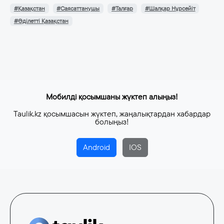
#Қазақстан
#Саясаттанушы
#Талғар
#Шалқар Нұрсейіт
#Әділетті Қазақстан
Мобилді қосымшаны жүктеп алыңыз!
Taulik.kz қосымшасын жүктеп, жаңалықтардан хабардар
болыңыз!
Android
IOS