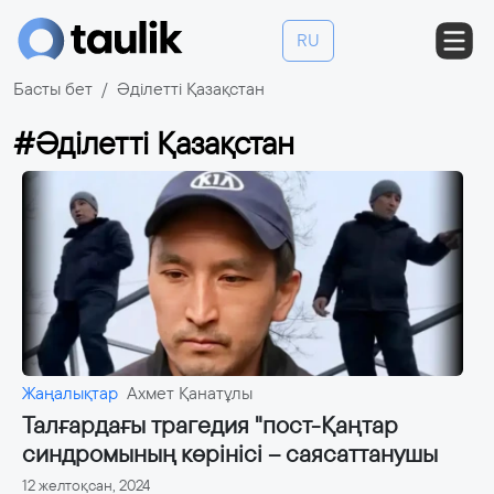
RU
Басты бет
Әділетті Қазақстан
#Әділетті Қазақстан
Жаңалықтар
Ахмет Қанатұлы
Талғардағы трагедия "пост-Қаңтар
синдромының көрінісі – саясаттанушы
12 желтоқсан, 2024