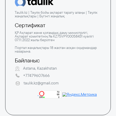
Taulik.kz | Тәулік бойы ақпарат тарату алаңы | Тәулік
жаңалықтары | Бүгінгі жаңалық
Сертификат
ҚР Ақпарат және қоғамдық даму министрлігі,
Ақпарат комитетінің № KZ75VPY00058431 куәлігі
07.11.2022 жылы берілген
Портал жаңалықтары 18 жастан асқан оқырмандар
назарына.
Байланыс
Astana, Kazakhstan
+77479607666
taulik.kz@gmail.com