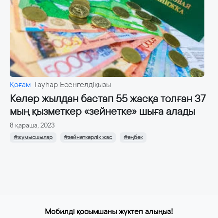
Қоғам
Гауһар Есенгелдіқызы
Келер жылдан бастап 55 жасқа толған 37
мың қызметкер «зейнетке» шыға алады
8 қараша, 2023
#жұмысшылар
#зейнеткерлік жас
#еңбек
Мобилді қосымшаны жүктеп алыңыз!