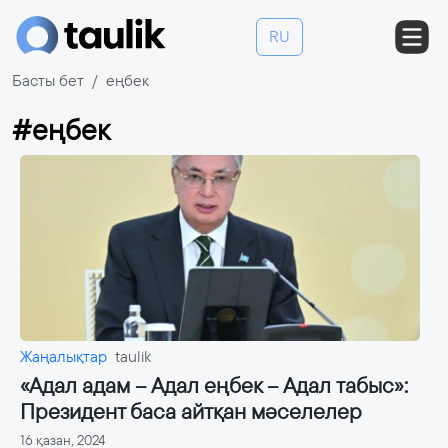
RU
Басты бет
еңбек
#еңбек
Жаңалықтар
taulik
«Адал адам – Адал еңбек – Адал табыс»:
Президент баса айтқан мәселелер
16 қазан, 2024