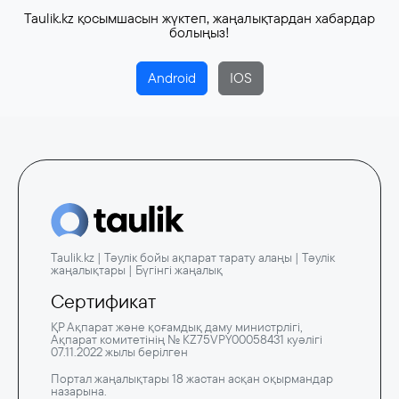
Taulik.kz қосымшасын жүктеп, жаңалықтардан хабардар
болыңыз!
Android
IOS
Taulik.kz | Тәулік бойы ақпарат тарату алаңы | Тәулік
жаңалықтары | Бүгінгі жаңалық
Сертификат
ҚР Ақпарат және қоғамдық даму министрлігі,
Ақпарат комитетінің № KZ75VPY00058431 куәлігі
07.11.2022 жылы берілген
Портал жаңалықтары 18 жастан асқан оқырмандар
назарына.