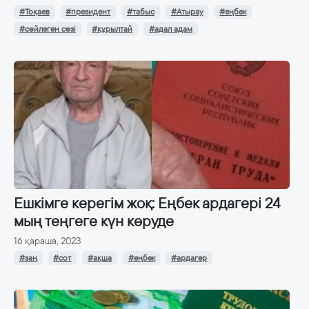
#Тоқаев
#президент
#табыс
#Атырау
#еңбек
#сөйлеген сөзі
#құрылтай
#адал адам
Ешкімге керегім жоқ: Еңбек ардагері 24
мың теңгеге күн көруде
16 қараша, 2023
#заң
#сот
#ақша
#еңбек
#ардагер