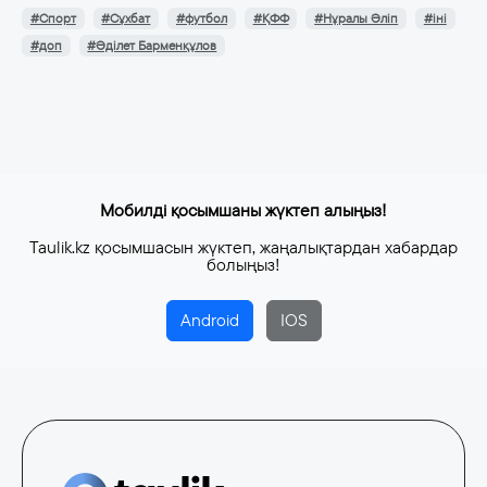
#Спорт
#Сұхбат
#футбол
#ҚФФ
#Нұралы Әліп
#іні
#доп
#Әділет Барменқұлов
Мобилді қосымшаны жүктеп алыңыз!
Taulik.kz қосымшасын жүктеп, жаңалықтардан хабардар
болыңыз!
Android
IOS