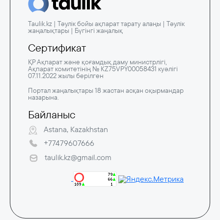
Taulik.kz | Тәулік бойы ақпарат тарату алаңы | Тәулік
жаңалықтары | Бүгінгі жаңалық
Сертификат
ҚР Ақпарат және қоғамдық даму министрлігі,
Ақпарат комитетінің № KZ75VPY00058431 куәлігі
07.11.2022 жылы берілген
Портал жаңалықтары 18 жастан асқан оқырмандар
назарына.
Байланыс
Astana, Kazakhstan
+77479607666
taulik.kz@gmail.com