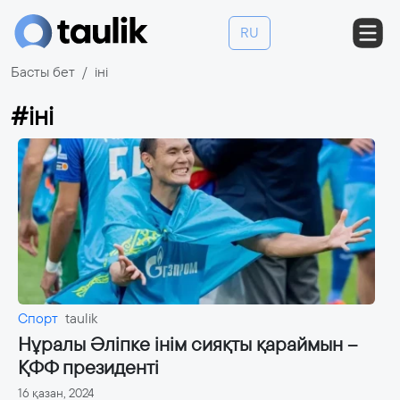
RU
Басты бет
іні
#іні
Спорт
taulik
Нұралы Әліпке інім сияқты қараймын –
ҚФФ президенті
16 қазан, 2024