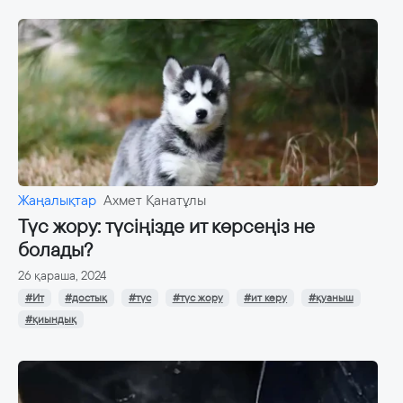
Жаңалықтар
Ахмет Қанатұлы
Түс жору: түсіңізде ит көрсеңіз не
болады?
26 қараша, 2024
#Ит
#достық
#түс
#түс жору
#ит көру
#қуаныш
#қиындық