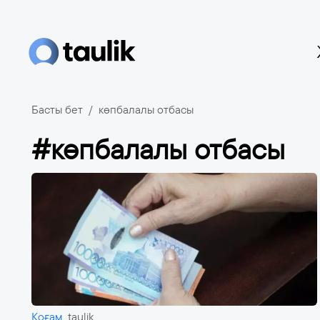
Басты бет
көпбалалы отбасы
#көпбалалы отбасы
Қоғам
taulik