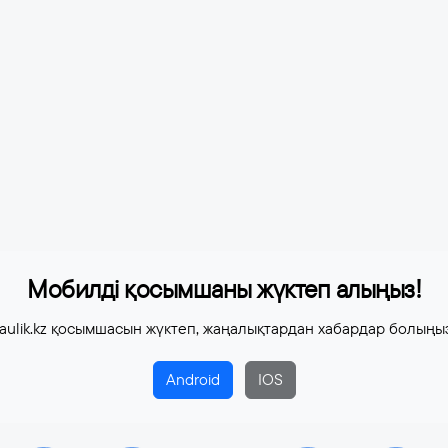
Мобилді қосымшаны жүктеп алыңыз!
aulik.kz қосымшасын жүктеп, жаңалықтардан хабардар болыңы
Android
IOS