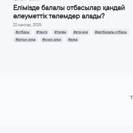
Елімізде балалы отбасылар қандай
әлеуметтік төлемдер алады?
22 қаңтар, 2025
#отбасы
#теңге
#төлем
#ата-ана
#көпбалалы отбасы
#алтын алқа
#күміс алқа
#алқа
T