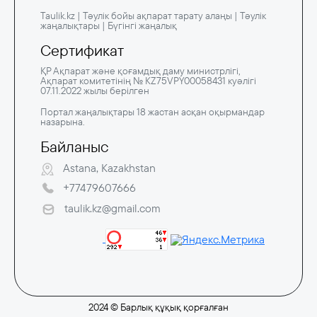
Taulik.kz | Тәулік бойы ақпарат тарату алаңы | Тәулік
жаңалықтары | Бүгінгі жаңалық
Сертификат
ҚР Ақпарат және қоғамдық даму министрлігі,
Ақпарат комитетінің № KZ75VPY00058431 куәлігі
07.11.2022 жылы берілген
Портал жаңалықтары 18 жастан асқан оқырмандар
назарына.
Байланыс
Astana, Kazakhstan
+77479607666
taulik.kz@gmail.com
2024 © Барлық құқық қорғалған