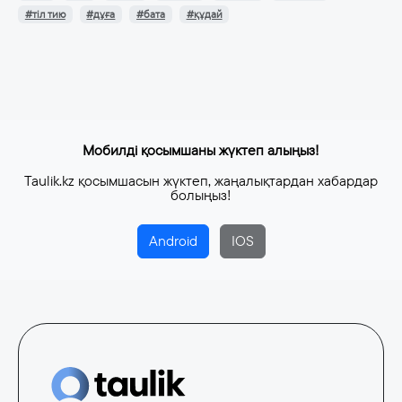
#тіл тию
#дұға
#бата
#құдай
Мобилді қосымшаны жүктеп алыңыз!
Taulik.kz қосымшасын жүктеп, жаңалықтардан хабардар
болыңыз!
Android
IOS