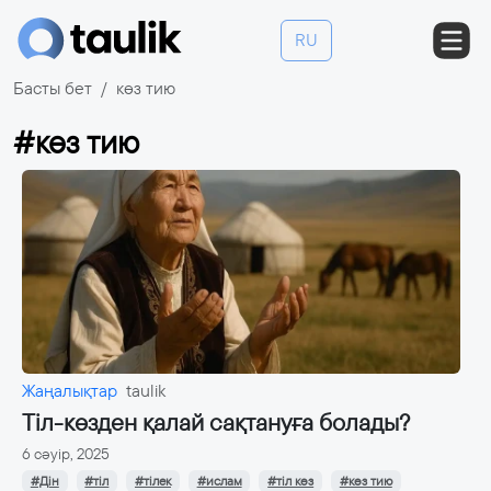
RU
Басты бет
көз тию
#көз тию
Жаңалықтар
taulik
Тіл-көзден қалай сақтануға болады?
6 сәуір, 2025
#Дін
#тіл
#тілек
#ислам
#тіл көз
#көз тию