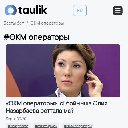
RU
Басты бет
ӨКМ операторы
#ӨКМ операторы
«ӨКМ операторы» ісі бойынша Әлия
Назарбаева соттала ма?
Бүгін, 09:20
#Назарбаева
#сот отырысы
#ӨКМ операторы