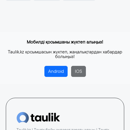
Мобилді қосымшаны жүктеп алыңыз!
Taulik.kz қосымшасын жүктеп, жаңалықтардан хабардар
болыңыз!
Android
IOS
Taulik.kz | Тәулік бойы ақпарат тарату алаңы | Тәулік