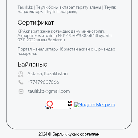
Taulik.kz | Тәулік бойы ақпарат тарату алаңы | Тәулік
жаңалықтары | Бүгінгі жаңалық
Сертификат
ҚР Ақпарат және қоғамдық даму министрлігі,
Ақпарат комитетінің № KZ75VPY00058431 куәлігі
07.11.2022 жылы берілген
Портал жаңалықтары 18 жастан асқан оқырмандар
назарына.
Байланыс
Astana, Kazakhstan
+77479607666
taulik.kz@gmail.com
2024 © Барлық құқық қорғалған