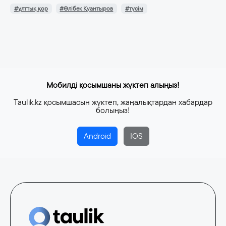
#ұлттық қор
#Әлібек Қуантыров
#түсім
Мобилді қосымшаны жүктеп алыңыз!
Taulik.kz қосымшасын жүктеп, жаңалықтардан хабардар
болыңыз!
Android
IOS