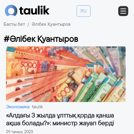
RU
Басты бет
Әлібек Қуантыров
#Әлібек Қуантыров
Экономика
taulik
«Алдағы 3 жылда ұлттық қорда қанша
ақша болады?»: министр жауап берді
29 тамыз, 2023