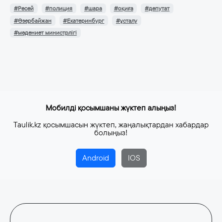
#Ресей
#полиция
#шара
#оқиға
#депутат
#Әзербайжан
#Екатеринбург
#ұсталу
#мәдениет министрлігі
Мобилді қосымшаны жүктеп алыңыз!
Taulik.kz қосымшасын жүктеп, жаңалықтардан хабардар
болыңыз!
Android
IOS