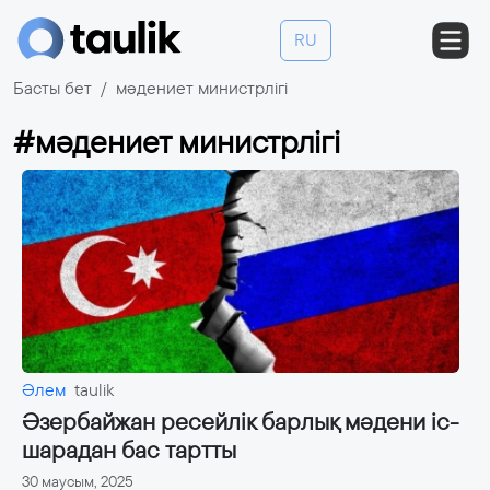
RU
Басты бет
мәдениет министрлігі
#мәдениет министрлігі
Әлем
taulik
Әзербайжан ресейлік барлық мәдени іс-
шарадан бас тартты
30 маусым, 2025