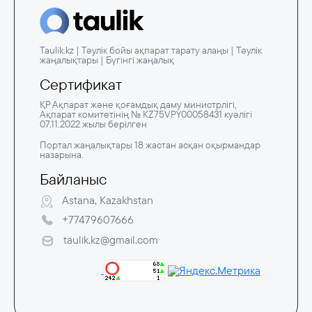
Taulik.kz | Тәулік бойы ақпарат тарату алаңы | Тәулік
жаңалықтары | Бүгінгі жаңалық
Сертификат
ҚР Ақпарат және қоғамдық даму министрлігі,
Ақпарат комитетінің № KZ75VPY00058431 куәлігі
07.11.2022 жылы берілген
Портал жаңалықтары 18 жастан асқан оқырмандар
назарына.
Байланыс
Astana, Kazakhstan
+77479607666
taulik.kz@gmail.com