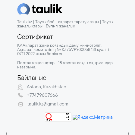
Taulik.kz | Тәулік бойы ақпарат тарату алаңы | Тәулік
жаңалықтары | Бүгінгі жаңалық
Сертификат
ҚР Ақпарат және қоғамдық даму министрлігі,
Ақпарат комитетінің № KZ75VPY00058431 куәлігі
07.11.2022 жылы берілген
Портал жаңалықтары 18 жастан асқан оқырмандар
назарына.
Байланыс
Astana, Kazakhstan
+77479607666
taulik.kz@gmail.com