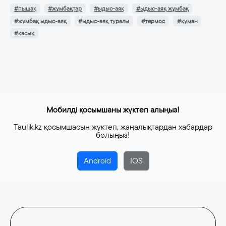
#пышақ
#жұмбақтар
#ыдыс-аяқ
#ыдыс-аяқ жұмбақ
#жұмбақ ыдыс-аяқ
#ыдыс-аяқ туралы
#термос
#құман
#қасық
Мобилді қосымшаны жүктеп алыңыз!
Taulik.kz қосымшасын жүктеп, жаңалықтардан хабардар
болыңыз!
Android
IOS