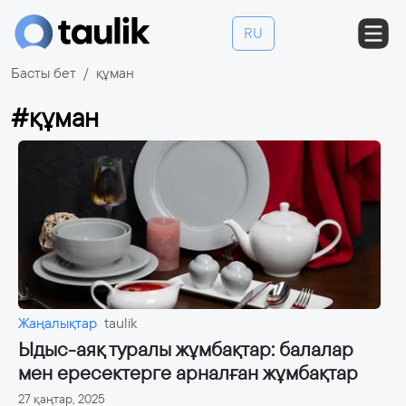
RU
Басты бет
құман
#құман
Жаңалықтар
taulik
Ыдыс-аяқ туралы жұмбақтар: балалар
мен ересектерге арналған жұмбақтар
27 қаңтар, 2025