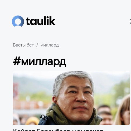
Басты бет
миллард
#миллард