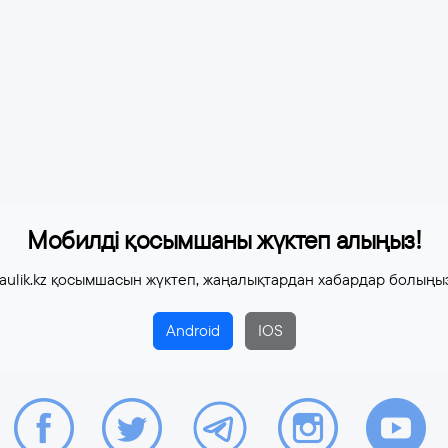
Мобилді қосымшаны жүктеп алыңыз!
aulik.kz қосымшасын жүктеп, жаңалықтардан хабардар болыңы
Android
IOS