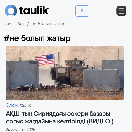
RU
Басты бет
не болып жатыр
#не болып жатыр
Әлем
taulik
АҚШ-тың Сириядағы әскери базасы
соғыс жағдайына келтірілді (ВИДЕО )
24 маусым, 2025