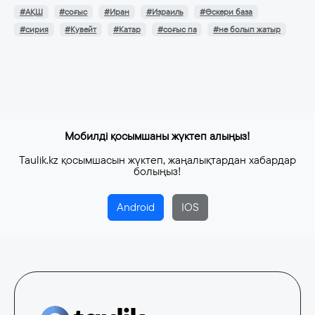
#АҚШ
#соғыс
#Иран
#Израиль
#Әскери база
#сирия
#Кувейт
#Катар
#соғыс па
#не болып жатыр
Мобилді қосымшаны жүктеп алыңыз!
Taulik.kz қосымшасын жүктеп, жаңалықтардан хабардар
болыңыз!
Android
IOS