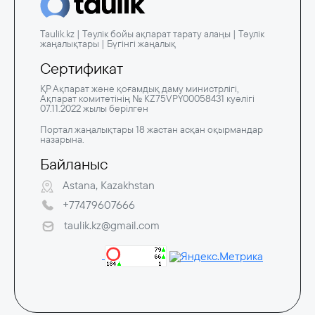
Taulik.kz | Тәулік бойы ақпарат тарату алаңы | Тәулік
жаңалықтары | Бүгінгі жаңалық
Сертификат
ҚР Ақпарат және қоғамдық даму министрлігі,
Ақпарат комитетінің № KZ75VPY00058431 куәлігі
07.11.2022 жылы берілген
Портал жаңалықтары 18 жастан асқан оқырмандар
назарына.
Байланыс
Astana, Kazakhstan
+77479607666
taulik.kz@gmail.com