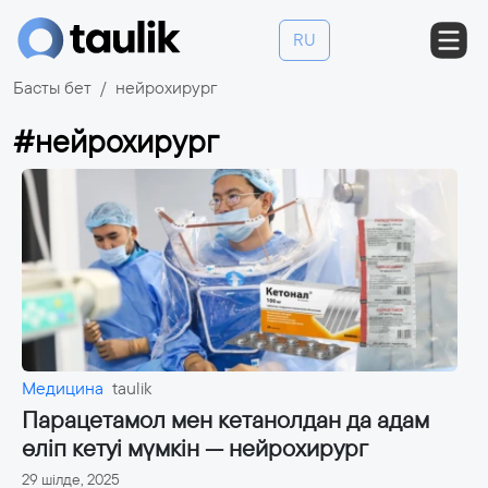
RU
Басты бет
нейрохирург
#нейрохирург
Медицина
taulik
Парацетамол мен кетанолдан да адам
өліп кетуі мүмкін — нейрохирург
29 шілде, 2025