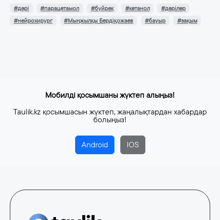
#дәрі
#парацетамол
#бүйрек
#кетанол
#дәрілер
#нейрохирург
#Мыңжылқы Бердіқожаев
#бауыр
#зақым
Мобилді қосымшаны жүктеп алыңыз!
Taulik.kz қосымшасын жүктеп, жаңалықтардан хабардар
болыңыз!
Android
IOS