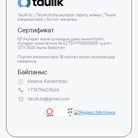
Taulik.kz | Тәулік бойы ақпарат тарату алаңы | Тәулік
жаңалықтары | Бүгінгі жаңалық
Сертификат
ҚР Ақпарат және қоғамдық даму министрлігі,
Ақпарат комитетінің № KZ75VPY00058431 куәлігі
07.11.2022 жылы берілген
Портал жаңалықтары 18 жастан асқан оқырмандар
назарына.
Байланыс
Astana, Kazakhstan
+77479607666
taulik.kz@gmail.com