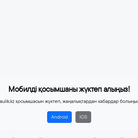
Мобилді қосымшаны жүктеп алыңыз!
aulik.kz қосымшасын жүктеп, жаңалықтардан хабардар болыңы
Android
IOS