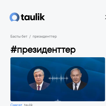
Басты бет
президенттер
#президенттер
Саясат
taulik