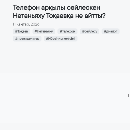
Телефон арқылы сөйлескен
Нетаньяху Тоқаевқа не айтты?
11 қаңтар, 2026
#Тоқаев
#Нетаньяху
#телефон
#сөйлесу
#диалог
#президенттер
#Ибраһим келісімі
T