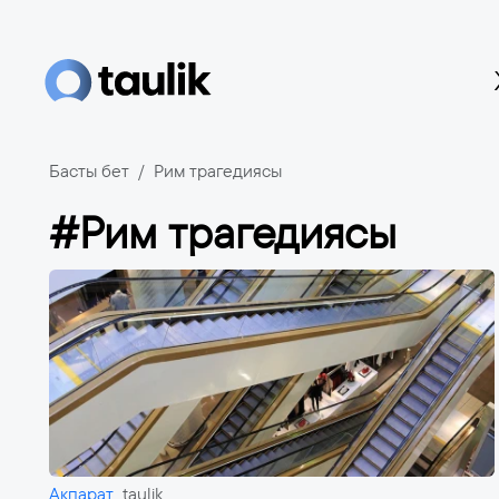
Басты бет
Рим трагедиясы
#Рим трагедиясы
Ақпарат
taulik