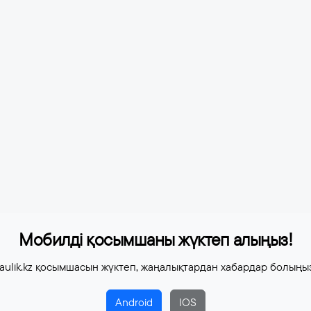
Мобилді қосымшаны жүктеп алыңыз!
aulik.kz қосымшасын жүктеп, жаңалықтардан хабардар болыңы
Android
IOS