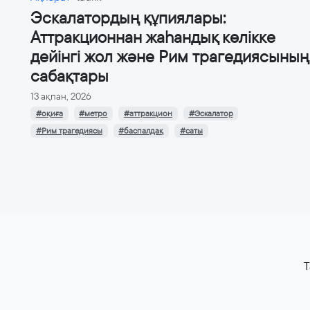
Эскалатордың құпиялары:
Аттракционнан жаһандық көлікке
дейінгі жол және Рим трагедиясының
сабақтары
13 ақпан, 2026
#оқиға
#метро
#аттракцион
#Эскалатор
#Рим трагедиясы
#баспалдақ
#саты
T