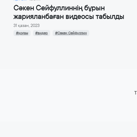
Сәкен Сейфуллиннің бұрын
жарияланбаған видеосы табылды
31 қазан, 2023
#қоғам
#видео
#Сәкен Сейфуллин
T