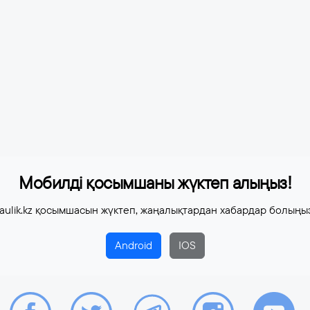
Мобилді қосымшаны жүктеп алыңыз!
aulik.kz қосымшасын жүктеп, жаңалықтардан хабардар болыңы
Android
IOS