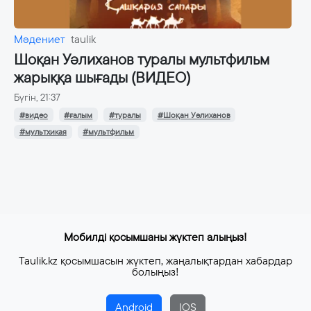
Мәдениет
taulik
Шоқан Уәлиханов туралы мультфильм
жарыққа шығады (ВИДЕО)
Бүгін, 21:37
#видео
#ғалым
#туралы
#Шоқан Уәлиханов
#мультхикая
#мультфильм
Мобилді қосымшаны жүктеп алыңыз!
Taulik.kz қосымшасын жүктеп, жаңалықтардан хабардар
болыңыз!
Android
IOS