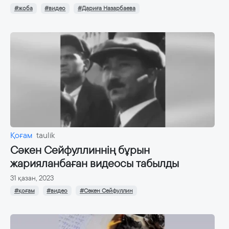
#жоба
#видео
#Дариға Назарбаева
Қоғам
taulik
Сәкен Сейфуллиннің бұрын
жарияланбаған видеосы табылды
31 қазан, 2023
#қоғам
#видео
#Сәкен Сейфуллин