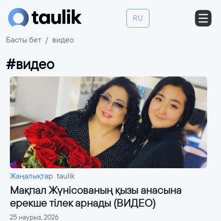
RU
Басты бет
видео
#видео
Жаңалықтар
taulik
Мақпал Жүнісованың қызы анасына
ерекше тілек арнады (ВИДЕО)
25 наурыз, 2026