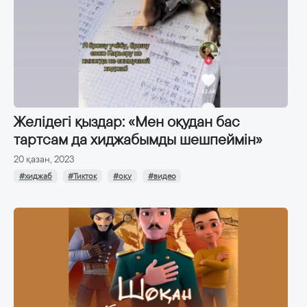
Желідегі қыздар: «Мен оқудан бас
тартсам да хиджабымды шешпеймін»
20 қазан, 2023
#хиджаб
#Тикток
#оқу
#видео