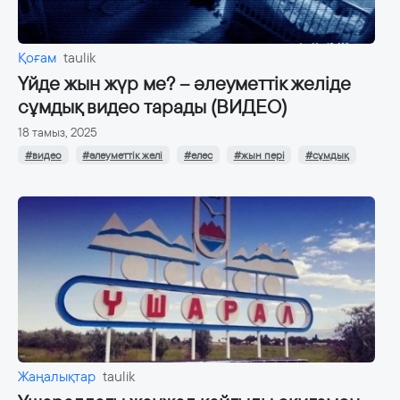
Қоғам
taulik
Үйде жын жүр ме? – әлеуметтік желіде
сұмдық видео тарады (ВИДЕО)
18 тамыз, 2025
#видео
#әлеуметтік желі
#елес
#жын пері
#сұмдық
Жаңалықтар
taulik