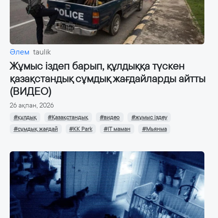
Әлем
taulik
Жұмыс іздеп барып, құлдыққа түскен
қазақстандық сұмдық жағдайларды айтты
(ВИДЕО)
26 ақпан, 2026
#құлдық
#Қазақстандық
#видео
#жұмыс іздеу
#сұмдық жағдай
#KK Park
#IT маман
#Мьянма