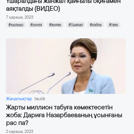
Үшаралдағы жанжал қайғылы оқиғамен
аяқталды (ВИДЕО)
7 қараша, 2023
#қылмыс
#оқиға
#видео
#Үшарал
#қайғы
#таяқ
Жаңалықтар
taulik
Жарты миллион табуға көмектесетін
жоба: Дариға Назарбаеваның ұсынғаны
рас па?
2 қараша, 2023