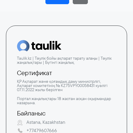
Taulik.kz | Тәулік бойы ақпарат тарату алаңы | Тәулік
жаңалықтары | Бүгінгі жаңалық
Сертификат
ҚР Ақпарат және қоғамдық даму министрлігі,
Ақпарат комитетінің № KZ75VPY00058431 куәлігі
07.11.2022 жылы берілген
Портал жаңалықтары 18 жастан асқан оқырмандар
назарына.
Байланыс
Astana, Kazakhstan
+77479607666