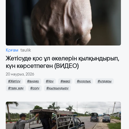
Қоғам
taulik
Жетісуде қос ұл әкелерін қылқындырып,
күн көрсетпеген (ВИДЕО)
20 наурыз, 2026
#Жетісу
#видео
#Ұру
#әкесі
#қорлық
#ұлдары
#таяқ жеу
#соғу
#қылқындыру