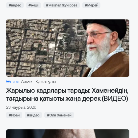
#видео
#әнші
#Мақпал Жүнісова
#Мерей
Әлем
Ахмет Қанатұлы
Жарылыс кадрлары тарады: Хаменейдің
тағдырына қатысты жаңа дерек (ВИДЕО)
23 наурыз, 2026
#Иран
#видео
#Әли Хаменей