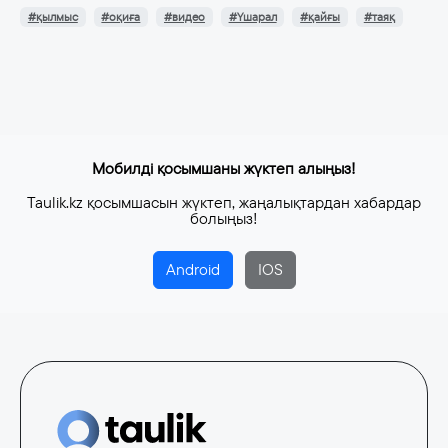
#қылмыс
#оқиға
#видео
#Үшарал
#қайғы
#таяқ
Мобилді қосымшаны жүктеп алыңыз!
Taulik.kz қосымшасын жүктеп, жаңалықтардан хабардар
болыңыз!
Android
IOS