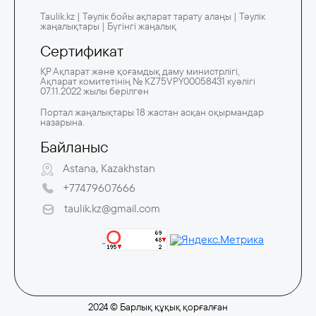
Taulik.kz | Тәулік бойы ақпарат тарату алаңы | Тәулік
жаңалықтары | Бүгінгі жаңалық
Сертификат
ҚР Ақпарат және қоғамдық даму министрлігі,
Ақпарат комитетінің № KZ75VPY00058431 куәлігі
07.11.2022 жылы берілген
Портал жаңалықтары 18 жастан асқан оқырмандар
назарына.
Байланыс
Astana, Kazakhstan
+77479607666
taulik.kz@gmail.com
2024 © Барлық құқық қорғалған