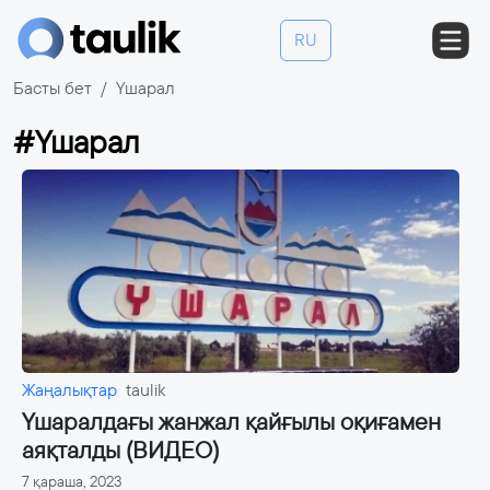
RU
Басты бет
Үшарал
#Үшарал
Жаңалықтар
taulik
Үшаралдағы жанжал қайғылы оқиғамен
аяқталды (ВИДЕО)
7 қараша, 2023