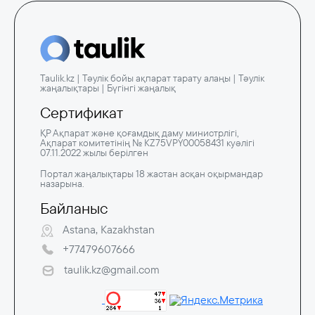
Taulik.kz | Тәулік бойы ақпарат тарату алаңы | Тәулік
жаңалықтары | Бүгінгі жаңалық
Сертификат
ҚР Ақпарат және қоғамдық даму министрлігі,
Ақпарат комитетінің № KZ75VPY00058431 куәлігі
07.11.2022 жылы берілген
Портал жаңалықтары 18 жастан асқан оқырмандар
назарына.
Байланыс
Astana, Kazakhstan
+77479607666
taulik.kz@gmail.com