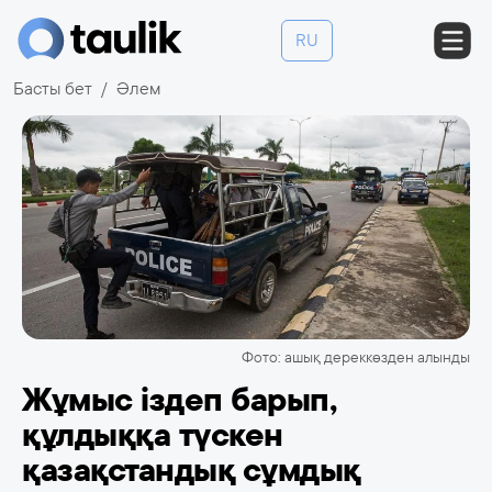
RU
Басты бет
Әлем
Фото: ашық дереккөзден алынды
Жұмыс іздеп барып,
құлдыққа түскен
қазақстандық сұмдық