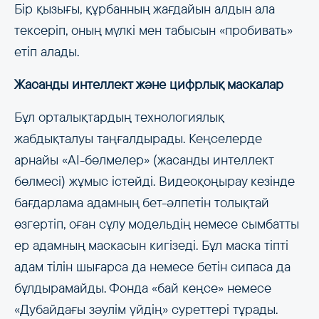
Бір қызығы, құрбанның жағдайын алдын ала
тексеріп, оның мүлкі мен табысын «пробивать»
етіп алады.
Жасанды интеллект және цифрлық маскалар
Бұл орталықтардың технологиялық
жабдықталуы таңғалдырады. Кеңселерде
арнайы «AI-бөлмелер» (жасанды интеллект
бөлмесі) жұмыс істейді. Видеоқоңырау кезінде
бағдарлама адамның бет-әлпетін толықтай
өзгертіп, оған сұлу модельдің немесе сымбатты
ер адамның маскасын кигізеді. Бұл маска тіпті
адам тілін шығарса да немесе бетін сипаса да
бұлдырамайды. Фонда «бай кеңсе» немесе
«Дубайдағы зәулім үйдің» суреттері тұрады.