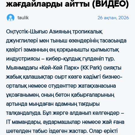
жағдайларды айтты (ВИДЕО)
taulik
26 ақпан, 2026
Оңтүстік-Шығыс Азияның тропикалық
джунглилері мен тыныш өзендерінің тасасында
қазіргі заманның ең қорқынышты қылмыстық
индустриясы – кибер-құлдық гүлденіп тұр.
Мьянмадағы «Кей-Кей Парк» (KK Park) сияқты
жабық қалашықтар сырт көзге кәдімгі бизнес-
орталық немесе студенттер жатақханасына
ұқсағанымен, оның бетон қабырғаларының
артында мыңдаған адамның тағдыры
талқандалуда. Бұл жерге алданып келгендер –
IT мамандары, аудармашылар немесе жай ғана
шетелден табыс іздеген жастар. Олар ерікті