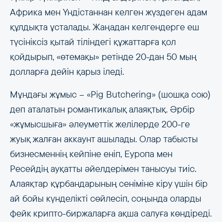
Африка мен Үндістаннан келген жүздеген адам
құлдықта ұсталады. Жаңадан келгендерге еш
түсініксіз қытай тіліндегі құжаттарға қол
қойдырып, «өтемақы» ретінде 20-дан 50 мың
долларға дейін қарыз іледі.
Мұндағы жұмыс – «Pig Butchering» (шошқа сою)
деп аталатын романтикалық алаяқтық. Әрбір
«жұмысшыға» әлеуметтік желілерде 200-ге
жуық жалған аккаунт ашылады. Олар табысты
бизнесменнің кейпіне еніп, Еуропа мен
Ресейдің ауқатты әйелдерімен танысуы тиіс.
Алаяқтар құрбандарының сеніміне кіру үшін бір
ай бойы күнделікті сөйлесіп, соңында оларды
фейк крипто-биржаларға ақша салуға көндіреді.