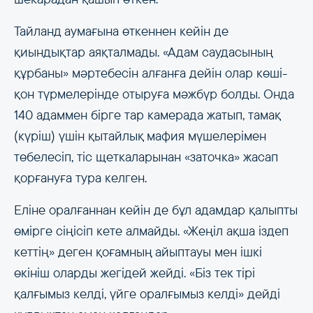
Тайланд аумағына өткеннен кейін де
қиындықтар аяқталмады. «Адам саудасының
құрбаны» мәртебесін алғанға дейін олар көші-
қон түрмелерінде отыруға мәжбүр болды. Онда
140 адаммен бірге тар камерада жатып, тамақ
(күріш) үшін қытайлық мафия мүшелерімен
төбелесіп, тіс щеткаларынан «заточка» жасап
қорғануға тура келген.
Еліне оралғаннан кейін де бұл адамдар қалыпты
өмірге сіңісіп кете алмайды. «Жеңіл ақша іздеп
кеттің» деген қоғамның айыптауы мен ішкі
өкініш оларды жегідей жейді. «Біз тек тірі
қалғымыз келді, үйге оралғымыз келді» дейді