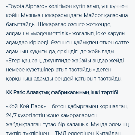
«Toyota Alphard» көлігімен күтіп алып, үш күннен
кейін Мьянма шекарасындағы Майсот қаласына
бағыттайды. Шекаралас өзенге жеткенде,
алдамшы «мәдениеттілік» жоғалып, іске қарулы
адамдар кіріседі. Өзеннен қайықпен өткен сәтте
адамның құқығы да, еркіндігі де жойылады.
«Егер қашсаң, джунглиде жабайы аңдар жейді
немесе күзетшілер атып тастайды» деген
қорқыныш адамды сеңдей қатырып тастайды.
KK Park: Алаяқтық фабрикасының ішкі тәртібі
«Кей-Кей Парк» – бетон қабырғамен қоршалған,
24/7 күзетілетін және камералармен
жабдықталған тұтас бір қалашық. Мұнда әлемнің
түкпір-түкпірінен – ТМД елдерінен, Қытайдан,