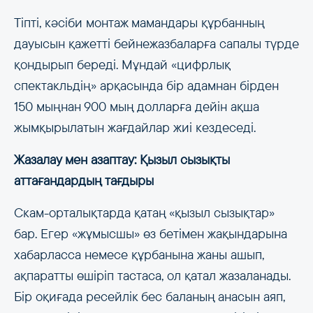
Тіпті, кәсіби монтаж мамандары құрбанның
дауысын қажетті бейнежазбаларға сапалы түрде
қондырып береді. Мұндай «цифрлық
спектакльдің» арқасында бір адамнан бірден
150 мыңнан 900 мың долларға дейін ақша
жымқырылатын жағдайлар жиі кездеседі.
Жазалау мен азаптау: Қызыл сызықты
аттағандардың тағдыры
Скам-орталықтарда қатаң «қызыл сызықтар»
бар. Егер «жұмысшы» өз бетімен жақындарына
хабарласса немесе құрбанына жаны ашып,
ақпаратты өшіріп тастаса, ол қатал жазаланады.
Бір оқиғада ресейлік бес баланың анасын аяп,