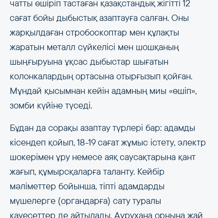
чатты өшіріп тастаған қазақстандық жігітті 12
сағат бойы дыбыстық азаптауға салған. Оны
жарқылдаған стробоскоптар мен құлақты
жаратын металл сүйкелісі мен шошқаның
шыңғыруына ұқсас дыбыстар шығатын
колонкалардың ортасына отырғызып қойған.
Мұндай қысымнан кейін адамның миы «өшіп»,
зомби күйіне түседі.
Бұдан да сорақы азаптау түрлері бар: адамды
кісендеп қойып, 18-19 сағат жұмыс істету, электр
шокерімен ұру немесе аяқ саусақтарына қант
жағып, құмырсқаларға таланту. Кейбір
мәліметтер бойынша, тіпті адамдарды
мүшелерге (органдарға) сату туралы
қауесеттер де айтылады. Аурухана орнына жай