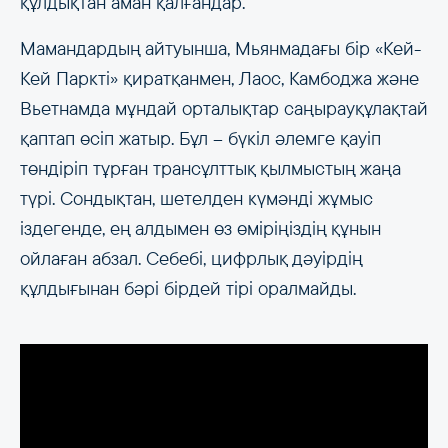
құлдықтан аман қалғандар.
Мамандардың айтуынша, Мьянмадағы бір «Кей-
Кей Паркті» қиратқанмен, Лаос, Камбоджа және
Вьетнамда мұндай орталықтар саңырауқұлақтай
қаптап өсіп жатыр. Бұл – бүкіл әлемге қауіп
төндіріп тұрған трансұлттық қылмыстың жаңа
түрі. Сондықтан, шетелден күмәнді жұмыс
іздегенде, ең алдымен өз өміріңіздің құнын
ойлаған абзал. Себебі, цифрлық дәуірдің
құлдығынан бәрі бірдей тірі оралмайды.