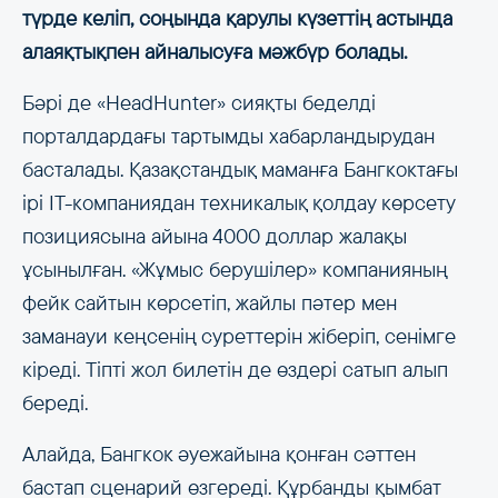
түрде келіп, соңында қарулы күзеттің астында
алаяқтықпен айналысуға мәжбүр болады.
Бәрі де «HeadHunter» сияқты беделді
порталдардағы тартымды хабарландырудан
басталады. Қазақстандық маманға Бангкоктағы
ірі IT-компаниядан техникалық қолдау көрсету
позициясына айына 4000 доллар жалақы
ұсынылған. «Жұмыс берушілер» компанияның
фейк сайтын көрсетіп, жайлы пәтер мен
заманауи кеңсенің суреттерін жіберіп, сенімге
кіреді. Тіпті жол билетін де өздері сатып алып
береді.
Алайда, Бангкок әуежайына қонған сәттен
бастап сценарий өзгереді. Құрбанды қымбат