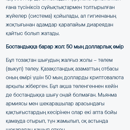
ғана түсініксіз сұйықтықтармен толтырылған
жүйелер (система) қойылады, ал гигиенаның
жоқтығынан адамдар қарапайым диареядан
қайтыс болып жатады.
Бостандыққа барар жол: 50 мың долларлық өмір
Бұл тозақтан шығудың жалғыз жолы – төлем
(выкуп) төлеу. Қазақстандық азаматтың отбасы
оның өмірі үшін 50 мың долларды криптовалюта
арқылы жіберген. Бұл ақша төленгеннен кейін
де бостандыққа шығу оңай болмаған. Мьянма
армиясы мен шекарашылар арасындағы
қақтығыстардың кесірінен олар екі апта бойы
қамауда отырып, түн жамылып, оқ астында
шекарадан қашып өткен.