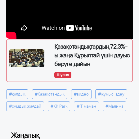
Қазақстандықтардың 72,3%-
ы жаңа Құрылтай үшін дауыс
беруге дайын
Шұғыл
#құлдық
#Қазақстандық
#видео
#жұмыс іздеу
#сұмдық жағдай
#KK Park
#IT маман
#Мьянма
Жаңалық