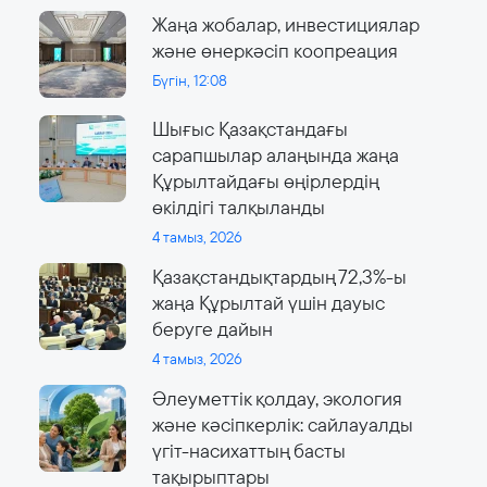
Жаңа жобалар, инвестициялар
және өнеркәсіп коопреация
Бүгін, 12:08
Шығыс Қазақстандағы
сарапшылар алаңында жаңа
Құрылтайдағы өңірлердің
өкілдігі талқыланды
4 тамыз, 2026
Қазақстандықтардың 72,3%-ы
жаңа Құрылтай үшін дауыс
беруге дайын
4 тамыз, 2026
Әлеуметтік қолдау, экология
және кәсіпкерлік: сайлауалды
үгіт-насихаттың басты
тақырыптары