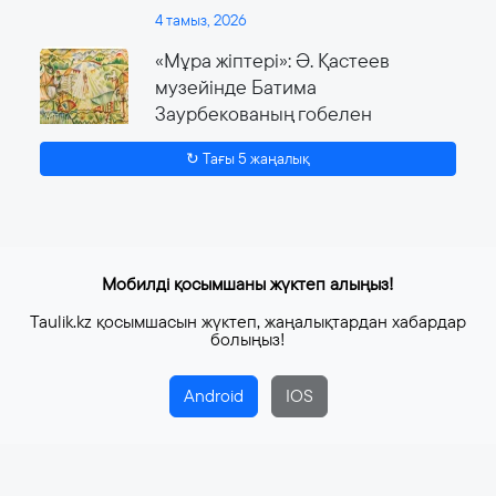
4 тамыз, 2026
«Мұра жіптері»: Ә. Қастеев
музейінде Батима
Заурбекованың гобелен
өнеріне арналған ауқымды
↻ Тағы 5 жаңалық
көрме өтеді
4 тамыз, 2026
Мобилді қосымшаны жүктеп алыңыз!
Taulik.kz қосымшасын жүктеп, жаңалықтардан хабардар
болыңыз!
Android
IOS