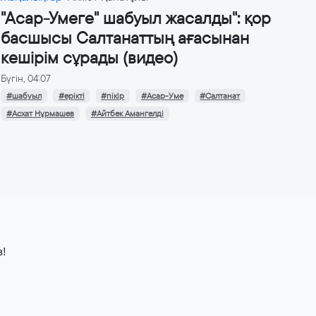
"Асар-Умеге" шабуыл жасалды": қор
басшысы Салтанаттың ағасынан
кешірім сұрады (видео)
Бүгін, 04:07
#шабуыл
#ерікті
#пікір
#Асар-Уме
#Салтанат
#Асхат Нұрмашев
#Айтбек Амангелді
з!