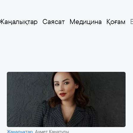
Жаңалықтар
Саясат
Медицина
Қоғам
Жаңалықтар
Ахмет Қанатұлы