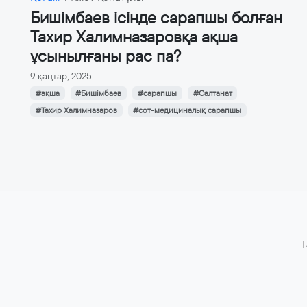
Бишімбаев ісінде сарапшы болған
Тахир Халимназаровқа ақша
ұсынылғаны рас па?
9 қаңтар, 2025
#ақша
#Бишімбаев
#сарапшы
#Салтанат
#Тахир Халимназаров
#сот-медициналық сарапшы
T