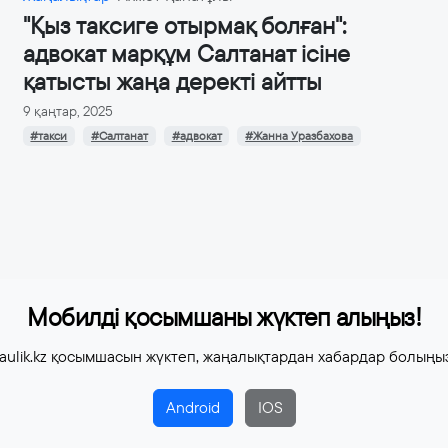
"Қыз таксиге отырмақ болған":
адвокат марқұм Салтанат ісіне
қатысты жаңа деректі айтты
9 қаңтар, 2025
#такси
#Салтанат
#адвокат
#Жанна Уразбахова
Мобилді қосымшаны жүктеп алыңыз!
aulik.kz қосымшасын жүктеп, жаңалықтардан хабардар болыңы
Android
IOS