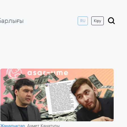
Барлығы
RU
Кіру
Жаңалықтар
Ахмет Қанатұлы