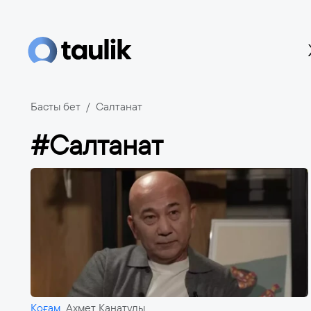
Басты бет
Салтанат
#Салтанат
Қоғам
Ахмет Қанатұлы