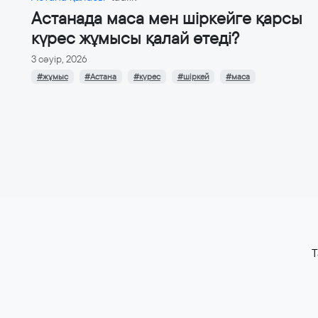
Астанада маса мен шіркейге қарсы
күрес жұмысы қалай өтеді?
3 сәуір, 2026
#жұмыс
#Астана
#күрес
#шіркей
#маса
T