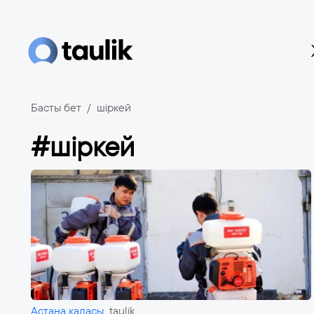
Басты бет
шіркей
#шіркей
Астана қаласы
taulik