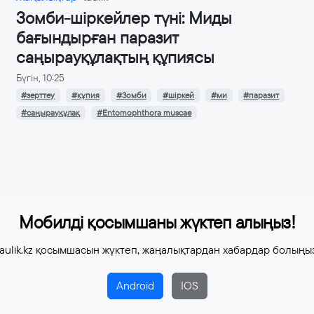
Зомби-шіркейлер түні: Миды
бағындырған паразит
саңырауқұлақтың құпиясы
Бүгін, 10:25
#зерттеу
#құпия
#Зомби
#шіркей
#ми
#паразит
#саңырауқұлақ
#Entomophthora muscae
Мобилді қосымшаны жүктеп алыңыз!
aulik.kz қосымшасын жүктеп, жаңалықтардан хабардар болыңы
Android
IOS