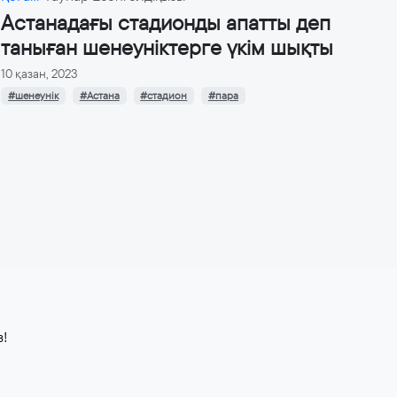
Астанадағы стадионды апатты деп
таныған шенеуніктерге үкім шықты
10 қазан, 2023
#шенеунік
#Астана
#стадион
#пара
з!