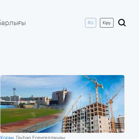
Барлығы
RU
Кіру
Қоғам
Гауһар Есенгелдіқызы