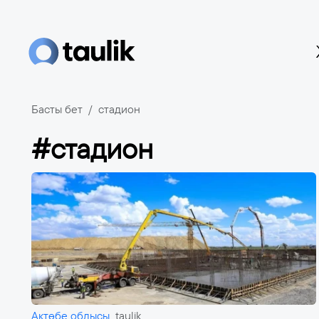
Басты бет
стадион
#стадион
Ақтөбе облысы
taulik