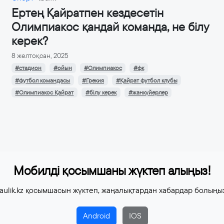
Ертең Қайратпен кездесетін
Олимпиакос қандай команда, не білу
керек?
8 желтоқсан, 2025
#стадион
#ойын
#Олимпиакос
#фк
#футбол командасы
#Грекия
#Қайрат футбол клубы
#Олимпиакос Қайрат
#білу керек
#жанкүйерлер
Мобилді қосымшаны жүктеп алыңыз!
aulik.kz қосымшасын жүктеп, жаңалықтардан хабардар болыңы
Android
IOS