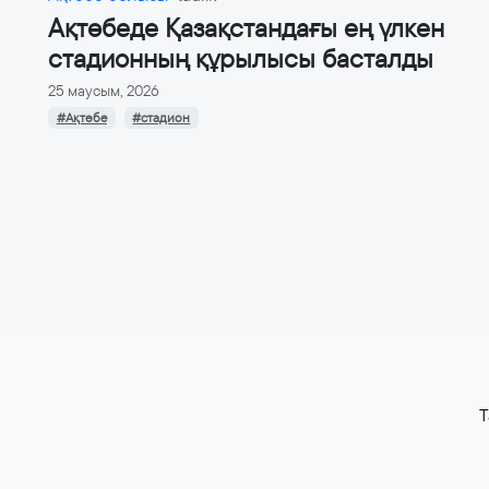
Ақтөбеде Қазақстандағы ең үлкен
стадионның құрылысы басталды
25 маусым, 2026
#Ақтөбе
#стадион
T