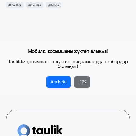
#Twitter
#ақылы
#Маск
Мобилді қосымшаны жүктеп алыңыз!
Taulik.kz қосымшасын жүктеп, жаңалықтардан хабардар
болыңыз!
Android
IOS