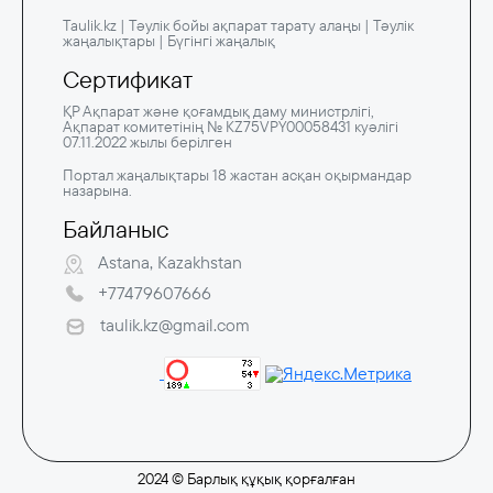
Taulik.kz | Тәулік бойы ақпарат тарату алаңы | Тәулік
жаңалықтары | Бүгінгі жаңалық
Сертификат
ҚР Ақпарат және қоғамдық даму министрлігі,
Ақпарат комитетінің № KZ75VPY00058431 куәлігі
07.11.2022 жылы берілген
Портал жаңалықтары 18 жастан асқан оқырмандар
назарына.
Байланыс
Astana, Kazakhstan
+77479607666
taulik.kz@gmail.com
2024 © Барлық құқық қорғалған