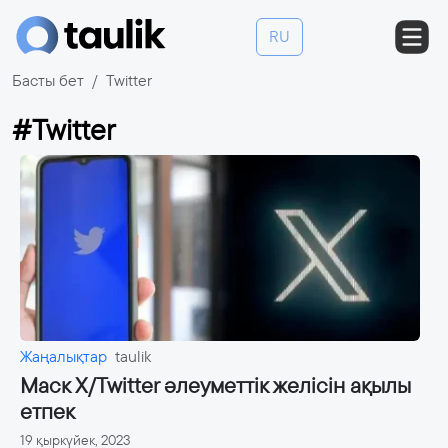
RU
Басты бет
Twitter
#Twitter
Жаңалықтар
taulik
Маск X/Twitter әлеуметтік желісін ақылы
етпек
19 қыркүйек, 2023