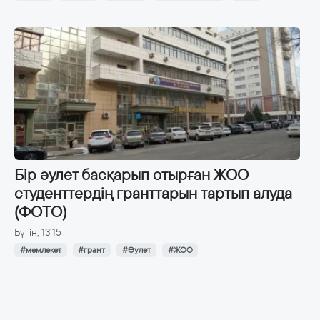
Бір әулет басқарып отырған ЖОО
студенттердің гранттарын тартып алуда
(ФОТО)
Бүгін, 13:15
#мемлекет
#грант
#Әулет
#ЖОО