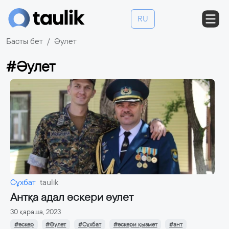
RU
Басты бет
Әулет
#Әулет
Сұхбат
taulik
Антқа адал әскери әулет
30 қараша, 2023
#әскер
#Әулет
#Сұхбат
#әскери қызмет
#ант