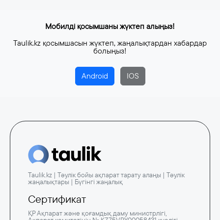
Мобилді қосымшаны жүктеп алыңыз!
Taulik.kz қосымшасын жүктеп, жаңалықтардан хабардар
болыңыз!
Android
IOS
Taulik.kz | Тәулік бойы ақпарат тарату алаңы | Тәулік
жаңалықтары | Бүгінгі жаңалық
Сертификат
ҚР Ақпарат және қоғамдық даму министрлігі,