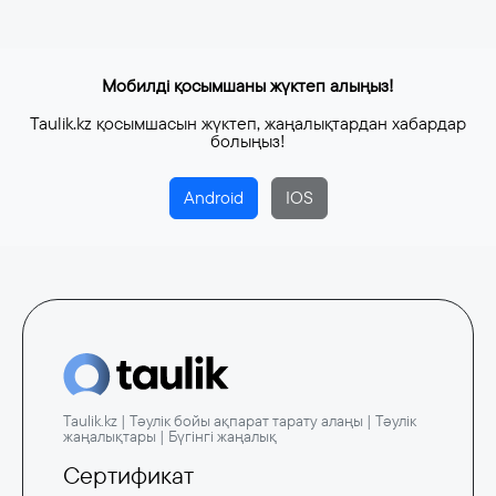
Мобилді қосымшаны жүктеп алыңыз!
Taulik.kz қосымшасын жүктеп, жаңалықтардан хабардар
болыңыз!
Android
IOS
Taulik.kz | Тәулік бойы ақпарат тарату алаңы | Тәулік
жаңалықтары | Бүгінгі жаңалық
Сертификат