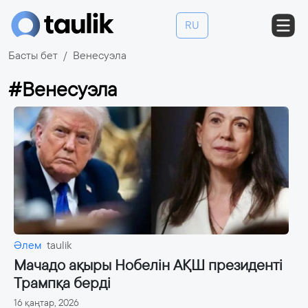
RU
Басты бет
Венесуэла
#Венесуэла
Әлем
taulik
Мачадо ақыры Нобелін АҚШ президенті
Трампқа берді
16 қаңтар, 2026