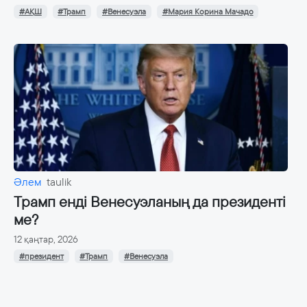
#АҚШ
#Трамп
#Венесуэла
#Мария Корина Мачадо
Әлем
taulik
Трамп енді Венесуэланың да президенті
ме?
12 қаңтар, 2026
#президент
#Трамп
#Венесуэла