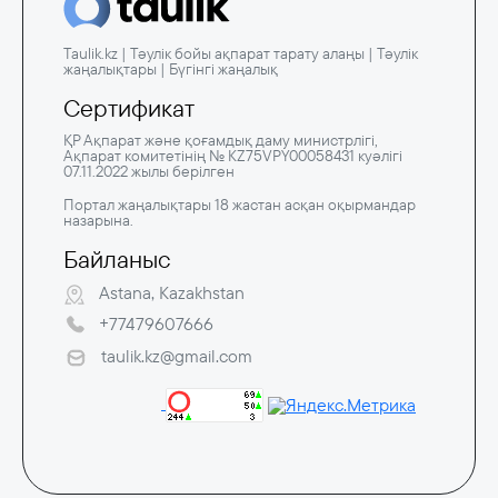
Taulik.kz | Тәулік бойы ақпарат тарату алаңы | Тәулік
жаңалықтары | Бүгінгі жаңалық
Сертификат
ҚР Ақпарат және қоғамдық даму министрлігі,
Ақпарат комитетінің № KZ75VPY00058431 куәлігі
07.11.2022 жылы берілген
Портал жаңалықтары 18 жастан асқан оқырмандар
назарына.
Байланыс
Astana, Kazakhstan
+77479607666
taulik.kz@gmail.com