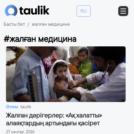
RU
Басты бет
жалған медицина
#жалған медицина
Әлем
taulik
Жалған дәрігерлер: «Ақ халатты»
алаяқтардың артындағы қасірет
27 қаңтар, 2026