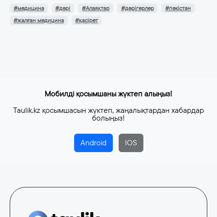
#медицина
#дәрі
#Алаяқтар
#дәрігерлер
#пәкістан
#жалған медицина
#қасірет
Мобилді қосымшаны жүктеп алыңыз!
Taulik.kz қосымшасын жүктеп, жаңалықтардан хабардар
болыңыз!
Android
IOS