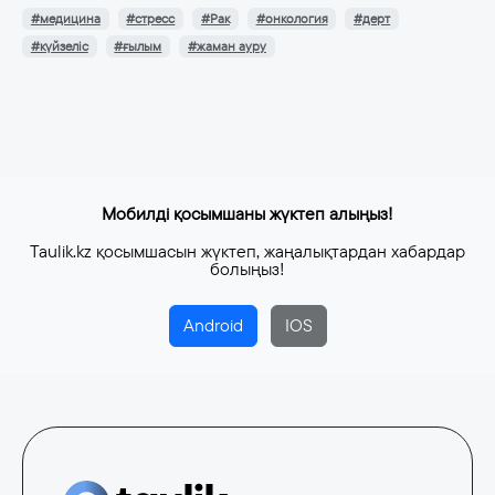
#медицина
#стресс
#Рак
#онкология
#дерт
#күйзеліс
#ғылым
#жаман ауру
Мобилді қосымшаны жүктеп алыңыз!
Taulik.kz қосымшасын жүктеп, жаңалықтардан хабардар
болыңыз!
Android
IOS