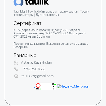
Taulik.kz | Тәулік бойы ақпарат тарату алаңы | Тәулік
жаңалықтары | Бүгінгі жаңалық
Сертификат
ҚР Ақпарат және қоғамдық даму министрлігі,
Ақпарат комитетінің № KZ75VPY00058431 куәлігі
07.11.2022 жылы берілген
Портал жаңалықтары 18 жастан асқан оқырмандар
назарына.
Байланыс
Astana, Kazakhstan
+77479607666
taulik.kz@gmail.com