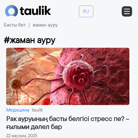
RU
Басты бет
жаман ауру
#жаман ауру
Медицина
taulik
Рак ауруының басты белгісі стресс пе? –
ғылыми дәлел бар
22 маусым, 2025