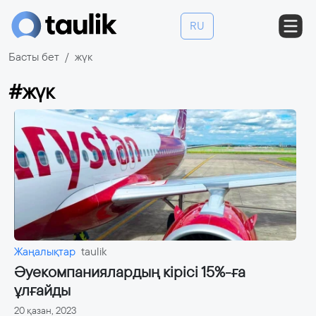
RU
Басты бет
жүк
#жүк
Жаңалықтар
taulik
Әуекомпаниялардың кірісі 15%-ға
ұлғайды
20 қазан, 2023