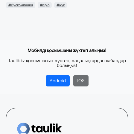
#Әуекомпания
#кіріс
#жүк
Мобилді қосымшаны жүктеп алыңыз!
Taulik.kz қосымшасын жүктеп, жаңалықтардан хабардар
болыңыз!
Android
IOS