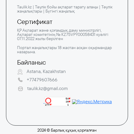
Taulik.kz | Тәулік бойы ақпарат тарату алаңы | Тәулік
жаңалықтары | Бүгінгі жаңалық
Сертификат
ҚР Ақпарат және қоғамдық даму министрлігі,
Ақпарат комитетінің № KZ75VPY00058431 куәлігі
07.11.2022 жылы берілген
Портал жаңалықтары 18 жастан асқан оқырмандар
назарына.
Байланыс
Astana, Kazakhstan
+77479607666
taulik.kz@gmail.com
2024 © Барлық құқық қорғалған