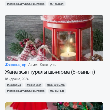
#жаңа жыл туралы шығарма
#7-сынып
Жаңалықтар
Ахмет Қанатұлы
Жаңа жыл туралы шығарма (6-сынып)
18 қараша, 2024
#шығарма
#жаңа жыл
#жаңа жылға
#жаңа жыл туралы шығарма
#6-сынып