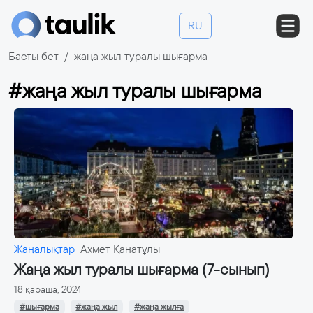
RU
Басты бет
жаңа жыл туралы шығарма
#жаңа жыл туралы шығарма
Жаңалықтар
Ахмет Қанатұлы
Жаңа жыл туралы шығарма (7-сынып)
18 қараша, 2024
#шығарма
#жаңа жыл
#жаңа жылға