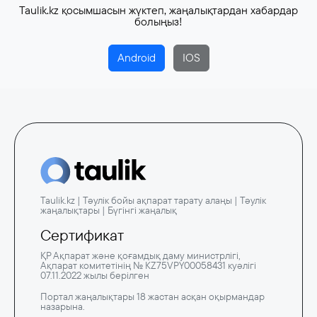
Taulik.kz қосымшасын жүктеп, жаңалықтардан хабардар
болыңыз!
Android
IOS
Taulik.kz | Тәулік бойы ақпарат тарату алаңы | Тәулік
жаңалықтары | Бүгінгі жаңалық
Сертификат
ҚР Ақпарат және қоғамдық даму министрлігі,
Ақпарат комитетінің № KZ75VPY00058431 куәлігі
07.11.2022 жылы берілген
Портал жаңалықтары 18 жастан асқан оқырмандар
назарына.