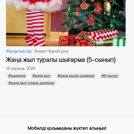
Жаңалықтар
Ахмет Қанатұлы
Жаңа жыл туралы шығарма (5-сынып)
18 қараша, 2024
#шығарма
#жаңа жыл
#жаңа жылға шығарма
#5-сынып
#жаңа жыл туралы шығарма
Мобилді қосымшаны жүктеп алыңыз!