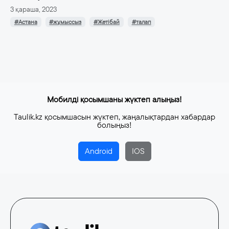
3 қараша, 2023
#Астана
#жұмыссыз
#Жетібай
#талап
Мобилді қосымшаны жүктеп алыңыз!
Taulik.kz қосымшасын жүктеп, жаңалықтардан хабардар
болыңыз!
Android
IOS