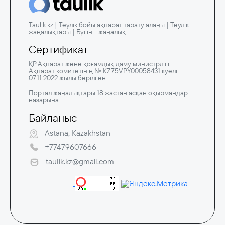
Taulik.kz | Тәулік бойы ақпарат тарату алаңы | Тәулік
жаңалықтары | Бүгінгі жаңалық
Сертификат
ҚР Ақпарат және қоғамдық даму министрлігі,
Ақпарат комитетінің № KZ75VPY00058431 куәлігі
07.11.2022 жылы берілген
Портал жаңалықтары 18 жастан асқан оқырмандар
назарына.
Байланыс
Astana, Kazakhstan
+77479607666
taulik.kz@gmail.com