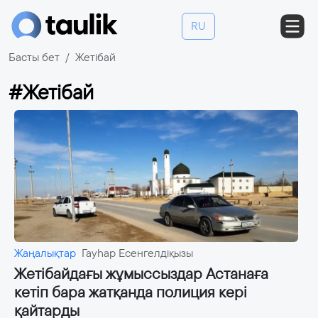
RU
Басты бет
Жетібай
#Жетібай
Жаңалықтар
Гауһар Есенгелдіқызы
Жетібайдағы жұмыссыздар Астанаға
кетіп бара жатқанда полиция кері
қайтарды