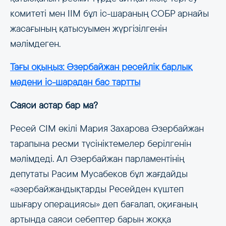
комитеті мен ІІМ бұл іс-шараның СОБР арнайы
жасағының қатысуымен жүргізілгенін
мәлімдеген.
Тағы оқыңыз: Әзербайжан ресейлік барлық
мәдени іс-шарадан бас тартты
Саяси астар бар ма?
Ресей СІМ өкілі Мария Захарова Әзербайжан
тарапына ресми түсініктемелер берілгенін
мәлімдеді. Ал Әзербайжан парламентінің
депутаты Расим Мусабеков бұл жағдайды
«әзербайжандықтарды Ресейден күштеп
шығару операциясы» деп бағалап, оқиғаның
артында саяси себептер барын жоққа