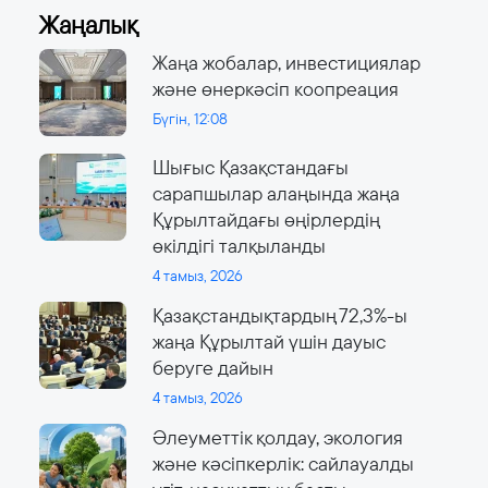
Жаңалық
Жаңа жобалар, инвестициялар
және өнеркәсіп коопреация
Бүгін, 12:08
Шығыс Қазақстандағы
сарапшылар алаңында жаңа
Құрылтайдағы өңірлердің
өкілдігі талқыланды
4 тамыз, 2026
Қазақстандықтардың 72,3%-ы
жаңа Құрылтай үшін дауыс
беруге дайын
4 тамыз, 2026
Әлеуметтік қолдау, экология
және кәсіпкерлік: сайлауалды