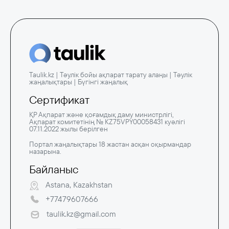
Taulik.kz | Тәулік бойы ақпарат тарату алаңы | Тәулік
жаңалықтары | Бүгінгі жаңалық
Сертификат
ҚР Ақпарат және қоғамдық даму министрлігі,
Ақпарат комитетінің № KZ75VPY00058431 куәлігі
07.11.2022 жылы берілген
Портал жаңалықтары 18 жастан асқан оқырмандар
назарына.
Байланыс
Astana, Kazakhstan
+77479607666
taulik.kz@gmail.com