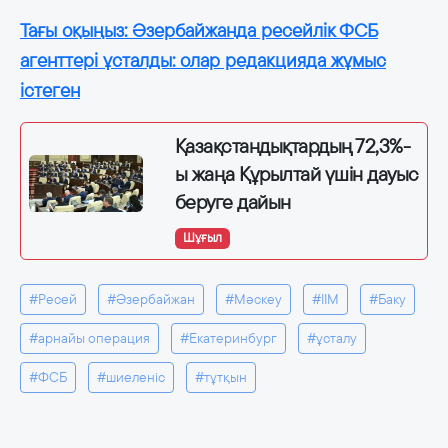
Тағы оқыңыз: Әзербайжанда ресейлік ФСБ
агенттері ұсталды: олар редакцияда жұмыс
істеген
Қазақстандықтардың 72,3%-
ы жаңа Құрылтай үшін дауыс
беруге дайын
Шұғыл
#Ресей
#Әзербайжан
#Мәскеу
#ІІМ
#Баку
#арнайы операция
#Екатеринбург
#ұсталу
#ФСБ
#шиеленіс
#тұтқын