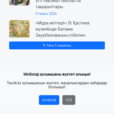
үгіт-насихаттың басты
тақырыптары
4 тамыз, 2026
«Мұра жіптері»: Ә. Қастеев
музейінде Батима
Заурбекованың гобелен
өнеріне арналған ауқымды
↻ Тағы 5 жаңалық
көрме өтеді
4 тамыз, 2026
Мобилді қосымшаны жүктеп алыңыз!
Taulik.kz қосымшасын жүктеп, жаңалықтардан хабардар
болыңыз!
Android
IOS