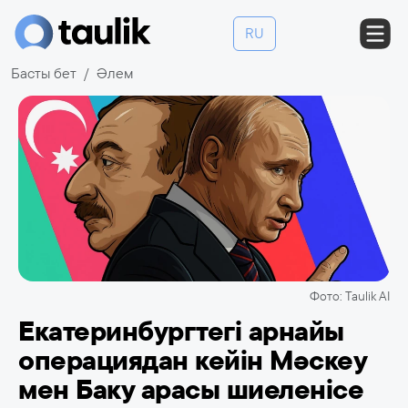
RU
Басты бет
Әлем
Фото: Taulik AI
Екатеринбургтегі арнайы
операциядан кейін Мәскеу
мен Баку арасы шиеленісе