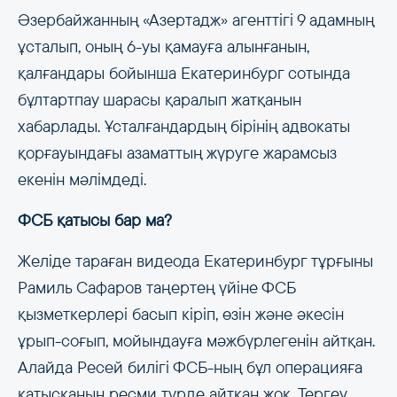
Әзербайжанның «Азертадж» агенттігі 9 адамның
ұсталып, оның 6-уы қамауға алынғанын,
қалғандары бойынша Екатеринбург сотында
бұлтартпау шарасы қаралып жатқанын
хабарлады. Ұсталғандардың бірінің адвокаты
қорғауындағы азаматтың жүруге жарамсыз
екенін мәлімдеді.
ФСБ қатысы бар ма?
Желіде тараған видеода Екатеринбург тұрғыны
Рамиль Сафаров таңертең үйіне ФСБ
қызметкерлері басып кіріп, өзін және әкесін
ұрып-соғып, мойындауға мәжбүрлегенін айтқан.
Алайда Ресей билігі ФСБ-ның бұл операцияға
қатысқанын ресми түрде айтқан жоқ. Тергеу