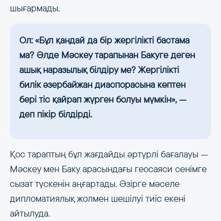
шығармады.
Ол: «Бұл қандай да бір жергілікті бастама
ма? Әлде Мәскеу тарапынан Бакуге деген
ашық наразылық білдіру ме? Жергілікті
билік әзербайжан диаспорасына көптен
бері тіс қайрап жүрген болуы мүмкін», —
деп пікір білдірді.
Қос тараптың бұл жағдайды әртүрлі бағалауы —
Мәскеу мен Баку арасындағы геосаяси сенімге
сызат түскенін аңғартады. Әзірге мәселе
дипломатиялық жолмен шешілуі тиіс екені
айтылуда.