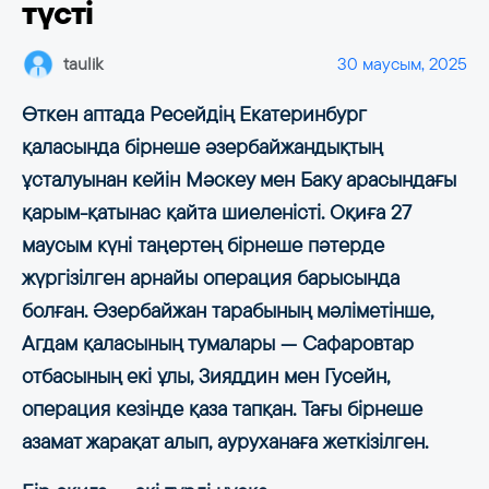
түсті
taulik
30 маусым, 2025
Өткен аптада Ресейдің Екатеринбург
қаласында бірнеше әзербайжандықтың
ұсталуынан кейін Мәскеу мен Баку арасындағы
қарым-қатынас қайта шиеленісті. Оқиға 27
маусым күні таңертең бірнеше пәтерде
жүргізілген арнайы операция барысында
болған. Әзербайжан тарабының мәліметінше,
Агдам қаласының тумалары — Сафаровтар
отбасының екі ұлы, Зияддин мен Гусейн,
операция кезінде қаза тапқан. Тағы бірнеше
азамат жарақат алып, ауруханаға жеткізілген.