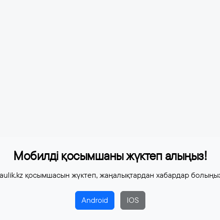
Мобилді қосымшаны жүктеп алыңыз!
aulik.kz қосымшасын жүктеп, жаңалықтардан хабардар болыңы
Android
IOS