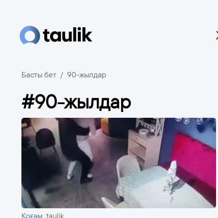
Басты бет
90-жылдар
#90-жылдар
Қоғам
taulik