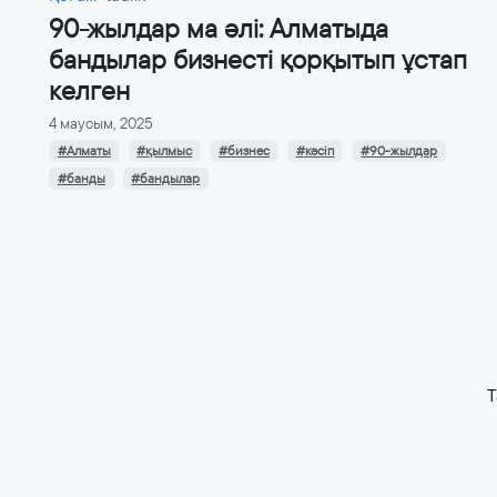
90-жылдар ма әлі: Алматыда
бандылар бизнесті қорқытып ұстап
келген
4 маусым, 2025
#Алматы
#қылмыс
#бизнес
#кәсіп
#90-жылдар
#банды
#бандылар
T