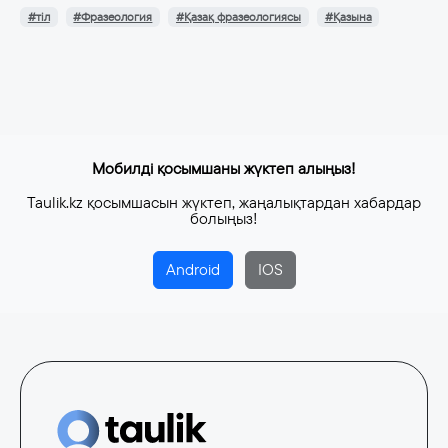
#тіл
#Фразеология
#Қазақ фразеологиясы
#Қазына
Мобилді қосымшаны жүктеп алыңыз!
Taulik.kz қосымшасын жүктеп, жаңалықтардан хабардар
болыңыз!
Android
IOS