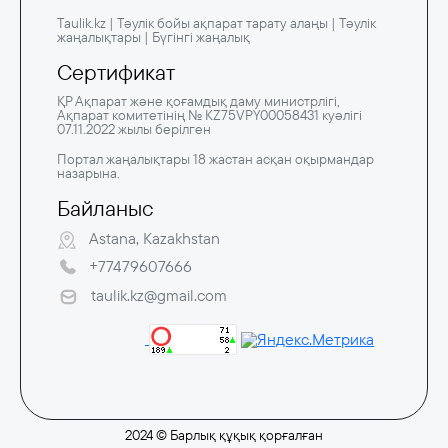
Taulik.kz | Тәулік бойы ақпарат тарату алаңы | Тәулік
жаңалықтары | Бүгінгі жаңалық
Сертификат
ҚР Ақпарат және қоғамдық даму министрлігі,
Ақпарат комитетінің № KZ75VPY00058431 куәлігі
07.11.2022 жылы берілген
Портал жаңалықтары 18 жастан асқан оқырмандар
назарына.
Байланыс
Astana, Kazakhstan
+77479607666
taulik.kz@gmail.com
2024 © Барлық құқық қорғалған