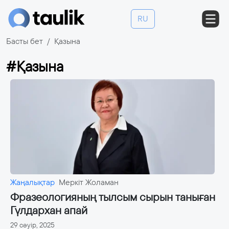
RU
Басты бет
Қазына
#Қазына
Жаңалықтар
Меркіт Жоламан
Фразеологияның тылсым сырын таныған
Гүлдархан апай
29 сәуір, 2025