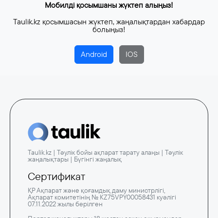
Мобилді қосымшаны жүктеп алыңыз!
Taulik.kz қосымшасын жүктеп, жаңалықтардан хабардар
болыңыз!
Android
IOS
Taulik.kz | Тәулік бойы ақпарат тарату алаңы | Тәулік
жаңалықтары | Бүгінгі жаңалық
Сертификат
ҚР Ақпарат және қоғамдық даму министрлігі,
Ақпарат комитетінің № KZ75VPY00058431 куәлігі
07.11.2022 жылы берілген