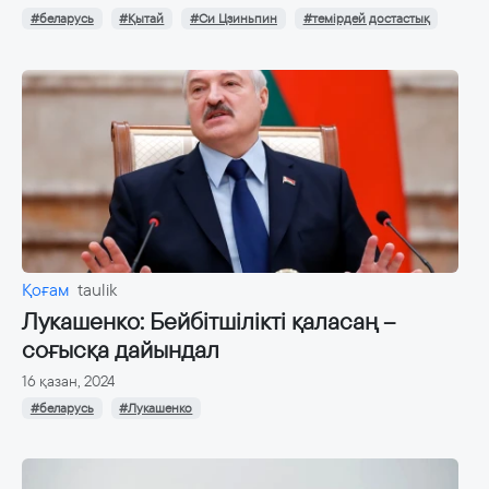
#беларусь
#Қытай
#Си Цзиньпин
#темірдей достастық
Қоғам
taulik
Лукашенко: Бейбітшілікті қаласаң –
соғысқа дайындал
16 қазан, 2024
#беларусь
#Лукашенко