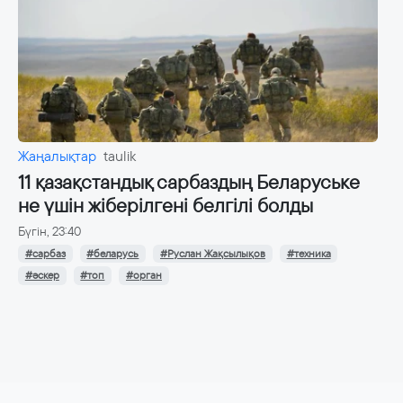
Жаңалықтар
taulik
11 қазақстандық сарбаздың Беларуське
не үшін жіберілгені белгілі болды
Бүгін, 23:40
#сарбаз
#беларусь
#Руслан Жақсылықов
#техника
#әскер
#топ
#орган