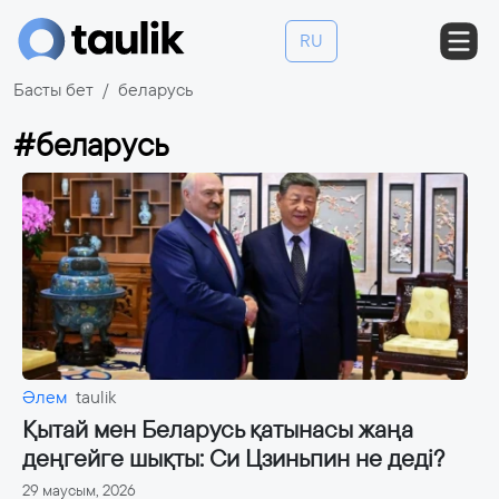
RU
Басты бет
беларусь
#беларусь
Әлем
taulik
Қытай мен Беларусь қатынасы жаңа
деңгейге шықты: Си Цзиньпин не деді?
29 маусым, 2026