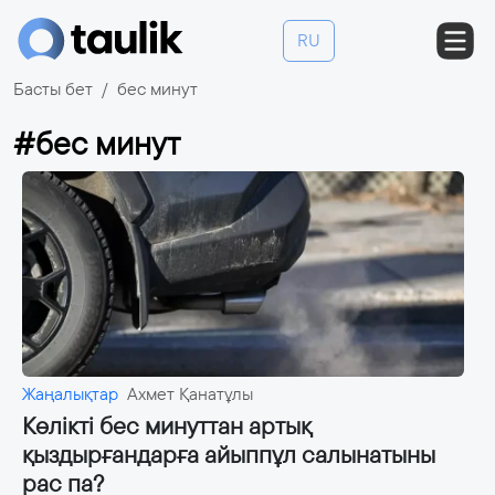
RU
Басты бет
бес минут
#бес минут
Жаңалықтар
Ахмет Қанатұлы
Көлікті бес минуттан артық
қыздырғандарға айыппұл салынатыны
рас па?