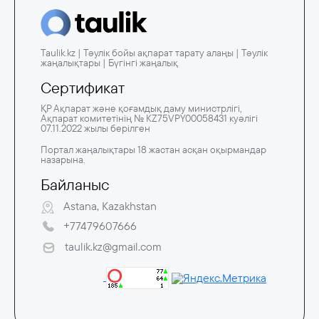
Taulik.kz | Тәулік бойы ақпарат тарату алаңы | Тәулік
жаңалықтары | Бүгінгі жаңалық
Сертификат
ҚР Ақпарат және қоғамдық даму министрлігі,
Ақпарат комитетінің № KZ75VPY00058431 куәлігі
07.11.2022 жылы берілген
Портал жаңалықтары 18 жастан асқан оқырмандар
назарына.
Байланыс
Astana, Kazakhstan
+77479607666
taulik.kz@gmail.com