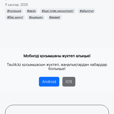
9 қаңтар, 2025
#полиция
#көлік
#Ішкі істер министрлігі
#айыппұл
#бес минут
#қыздыру
#әрекет
Мобилді қосымшаны жүктеп алыңыз!
Taulik.kz қосымшасын жүктеп, жаңалықтардан хабардар
болыңыз!
Android
IOS