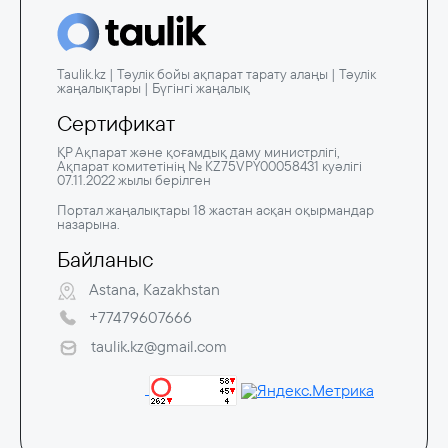
Taulik.kz | Тәулік бойы ақпарат тарату алаңы | Тәулік
жаңалықтары | Бүгінгі жаңалық
Сертификат
ҚР Ақпарат және қоғамдық даму министрлігі,
Ақпарат комитетінің № KZ75VPY00058431 куәлігі
07.11.2022 жылы берілген
Портал жаңалықтары 18 жастан асқан оқырмандар
назарына.
Байланыс
Astana, Kazakhstan
+77479607666
taulik.kz@gmail.com