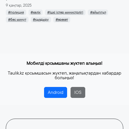
9 қаңтар, 2025
#полиция
#көлік
#Ішкі істер министрлігі
#айыппұл
#бес минут
#қыздыру
#әрекет
Мобилді қосымшаны жүктеп алыңыз!
Taulik.kz қосымшасын жүктеп, жаңалықтардан хабардар
болыңыз!
Android
IOS