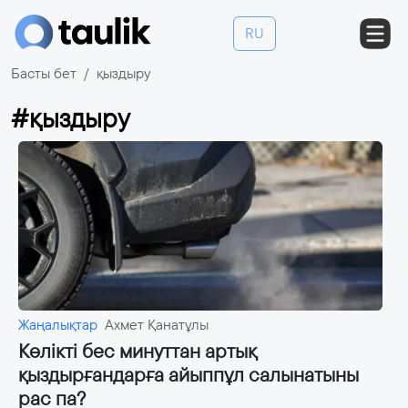
RU
Басты бет
қыздыру
#қыздыру
Жаңалықтар
Ахмет Қанатұлы
Көлікті бес минуттан артық
қыздырғандарға айыппұл салынатыны
рас па?