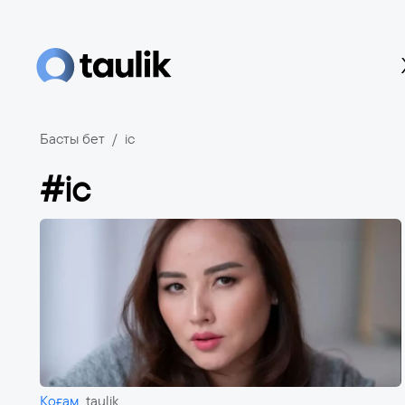
Басты бет
іс
#іс
Қоғам
taulik