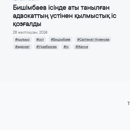
Бишімбаев ісінде аты танылған
адвокаттың үстінен қылмыстық іс
қозғалды
28 желтоқсан, 2024
#қылмыс
#сот
#Бишімбаев
#Салтанат Нүкенова
#адвокат
#Уразбахова
#іс
#Жанна
T