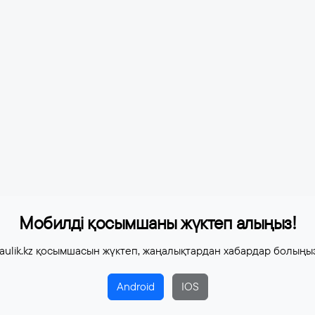
Мобилді қосымшаны жүктеп алыңыз!
aulik.kz қосымшасын жүктеп, жаңалықтардан хабардар болыңы
Android
IOS