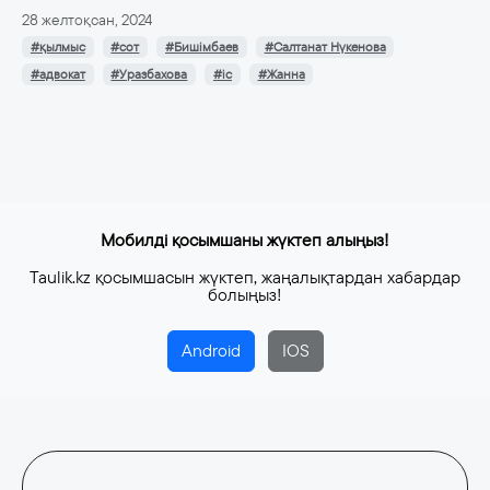
28 желтоқсан, 2024
#қылмыс
#сот
#Бишімбаев
#Салтанат Нүкенова
#адвокат
#Уразбахова
#іс
#Жанна
Мобилді қосымшаны жүктеп алыңыз!
Taulik.kz қосымшасын жүктеп, жаңалықтардан хабардар
болыңыз!
Android
IOS