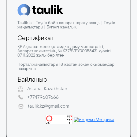
Taulik.kz | Тәулік бойы ақпарат тарату алаңы | Тәулік
жаңалықтары | Бүгінгі жаңалық
Сертификат
ҚР Ақпарат және қоғамдық даму министрлігі,
Ақпарат комитетінің № KZ75VPY00058431 куәлігі
07.11.2022 жылы берілген
Портал жаңалықтары 18 жастан асқан оқырмандар
назарына.
Байланыс
Astana, Kazakhstan
+77479607666
taulik.kz@gmail.com