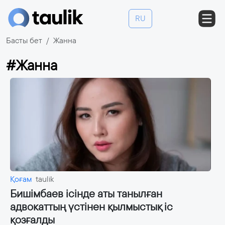
RU
Басты бет
Жанна
#Жанна
Қоғам
taulik
Бишімбаев ісінде аты танылған
адвокаттың үстінен қылмыстық іс
қозғалды