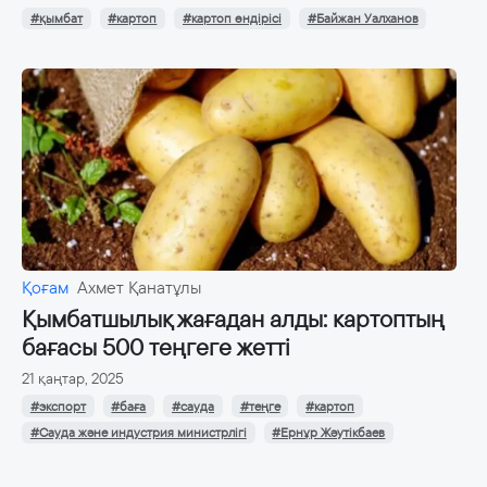
#қымбат
#картоп
#картоп өндірісі
#Байжан Уалханов
Қоғам
Ахмет Қанатұлы
Қымбатшылық жағадан алды: картоптың
бағасы 500 теңгеге жетті
21 қаңтар, 2025
#экспорт
#баға
#сауда
#теңге
#картоп
#Сауда және индустрия министрлігі
#Ернұр Жәутікбаев