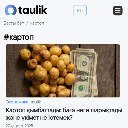
RU
Басты бет
картоп
#картоп
Экономика
taulik
Картоп қымбаттады: баға неге шарықтады
және үкімет не істемек?
27 қаңтар, 2025