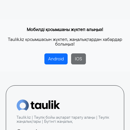
Мобилді қосымшаны жүктеп алыңыз!
Taulik.kz қосымшасын жүктеп, жаңалықтардан хабардар
болыңыз!
Android
IOS
Taulik.kz | Тәулік бойы ақпарат тарату алаңы | Тәулік
жаңалықтары | Бүгінгі жаңалық