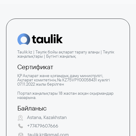
Taulik.kz | Тәулік бойы ақпарат тарату алаңы | Тәулік
жаңалықтары | Бүгінгі жаңалық
Сертификат
ҚР Ақпарат және қоғамдық даму министрлігі,
Ақпарат комитетінің № KZ75VPY00058431 куәлігі
07.11.2022 жылы берілген
Портал жаңалықтары 18 жастан асқан оқырмандар
назарына.
Байланыс
Astana, Kazakhstan
+77479607666
taulik.kz@gmail.com