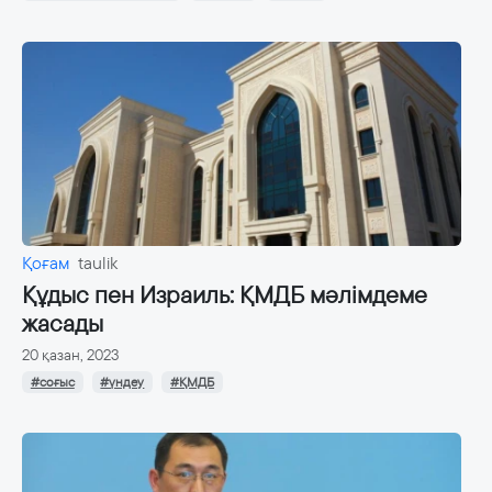
Қоғам
taulik
Құдыс пен Израиль: ҚМДБ мәлімдеме
жасады
20 қазан, 2023
#соғыс
#үндеу
#ҚМДБ