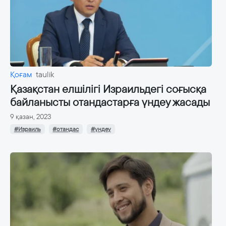
Қоғам
taulik
Қазақстан елшілігі Израильдегі cоғысқа
байланысты отандастарға үндеу жасады
9 қазан, 2023
#Израиль
#отандас
#үндеу