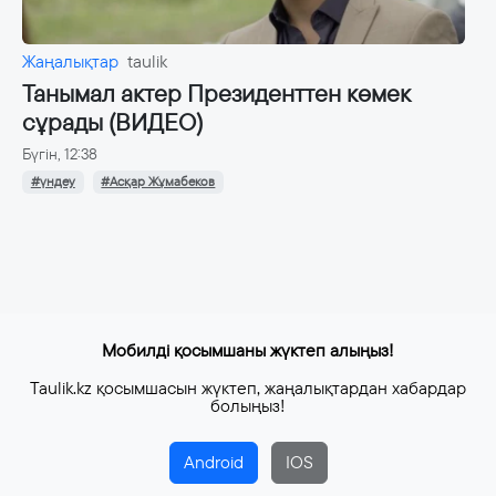
Жаңалықтар
taulik
Танымал актер Президенттен көмек
сұрады (ВИДЕО)
Бүгін, 12:38
#үндеу
#Асқар Жұмабеков
Мобилді қосымшаны жүктеп алыңыз!
Taulik.kz қосымшасын жүктеп, жаңалықтардан хабардар
болыңыз!
Android
IOS