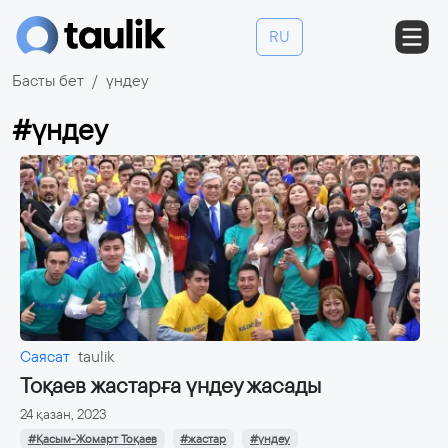
RU
Басты бет
үндеу
#үндеу
Саясат
taulik
Тоқаев жастарға үндеу жасады
24 қазан, 2023
#Қасым-Жомарт Тоқаев
#жастар
#үндеу