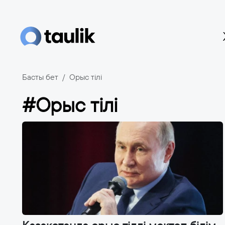
Басты бет
Орыс тілі
#Орыс тілі