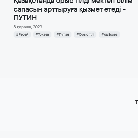
Қазақстанда орыс тілді мектеп білім
сапасын арттыруға қызмет етеді -
ПУТИН
8 қараша, 2023
#Ресей
#Тоқаев
#Путин
#Орыс тілі
#келіссөз
T