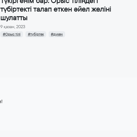
Түкіргенім бар: Орыс тіліндегі
түбіртекті талап еткен әйел желіні
шулатты
9 қазан, 2023
#Орыс тілі
#түбіртек
#дүкен
з!