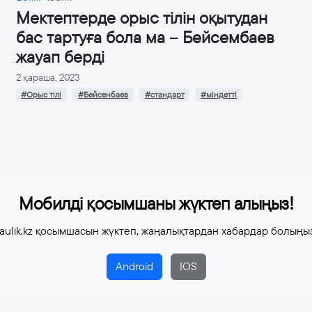
Мектептерде орыс тілін оқытудан
бас тартуға бола ма – Бейсембаев
жауап берді
2 қараша, 2023
#Орыс тілі
#Бейсенбаев
#стандарт
#міндетті
Мобилді қосымшаны жүктеп алыңыз!
aulik.kz қосымшасын жүктеп, жаңалықтардан хабардар болыңы
Android
IOS