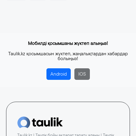
Мобилді қосымшаны жүктеп алыңыз!
Taulik.kz қосымшасын жүктеп, жаңалықтардан хабардар
болыңыз!
Android
IOS
Taulik.kz | Тәулік бойы ақпарат тарату алаңы | Тәулік