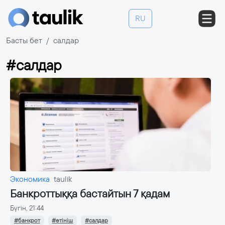
RU
Басты бет
салдар
#салдар
Экономика
taulik
Банкроттыққа бастайтын 7 қадам
Бүгін, 21:44
#банкрот
#өтініш
#салдар