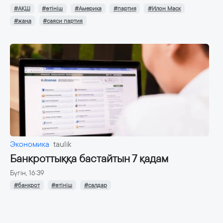
#АҚШ
#өтініш
#Америка
#партия
#Илон Маск
#жаңа
#саяси партия
Экономика
taulik
Банкроттыққа бастайтын 7 қадам
Бүгін, 16:39
#банкрот
#өтініш
#салдар