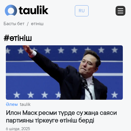
RU
Басты бет
өтініш
#өтініш
Әлем
taulik
Илон Маск ресми түрде су жаңа саяси
партияны тіркеуге өтініш берді
6 шілде, 2025