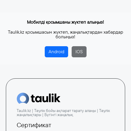
Мобилді қосымшаны жүктеп алыңыз!
Taulik.kz қосымшасын жүктеп, жаңалықтардан хабардар
болыңыз!
Android
IOS
Taulik.kz | Тәулік бойы ақпарат тарату алаңы | Тәулік
жаңалықтары | Бүгінгі жаңалық
Сертификат