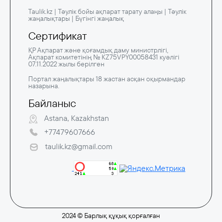
Taulik.kz | Тәулік бойы ақпарат тарату алаңы | Тәулік
жаңалықтары | Бүгінгі жаңалық
Сертификат
ҚР Ақпарат және қоғамдық даму министрлігі,
Ақпарат комитетінің № KZ75VPY00058431 куәлігі
07.11.2022 жылы берілген
Портал жаңалықтары 18 жастан асқан оқырмандар
назарына.
Байланыс
Astana, Kazakhstan
+77479607666
taulik.kz@gmail.com
2024 © Барлық құқық қорғалған