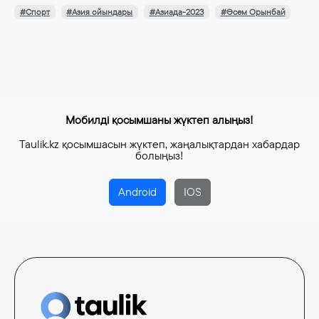
#Спорт
#Азия ойындары
#Азиада-2023
#Әсем Орынбай
Мобилді қосымшаны жүктеп алыңыз!
Taulik.kz қосымшасын жүктеп, жаңалықтардан хабардар
болыңыз!
Android
IOS