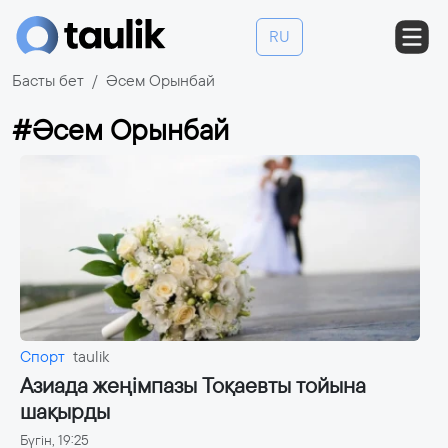
RU
Басты бет
Әсем Орынбай
#Әсем Орынбай
Спорт
taulik
Азиада жеңімпазы Тоқаевты тойына
шақырды
Бүгін, 19:25