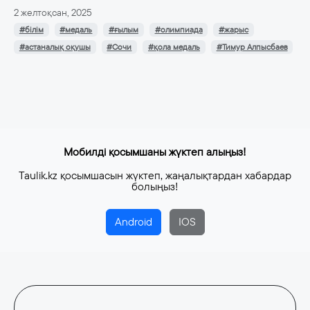
2 желтоқсан, 2025
#білім
#медаль
#ғылым
#олимпиада
#жарыс
#астаналық оқушы
#Сочи
#қола медаль
#Тимур Алпысбаев
Мобилді қосымшаны жүктеп алыңыз!
Taulik.kz қосымшасын жүктеп, жаңалықтардан хабардар
болыңыз!
Android
IOS