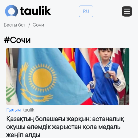
RU
Басты бет
Сочи
#Сочи
Ғылым
taulik
Қазақтың болашағы жарқын: астаналық
оқушы әлемдік жарыстан қола медаль
жеңіп алды