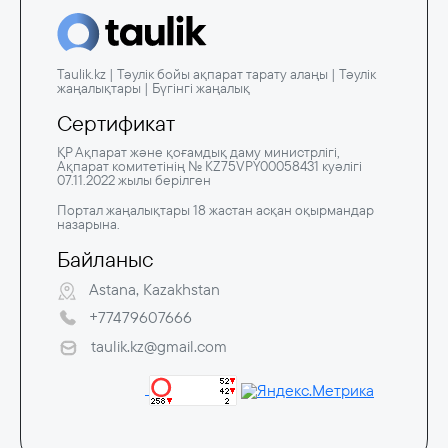
Taulik.kz | Тәулік бойы ақпарат тарату алаңы | Тәулік
жаңалықтары | Бүгінгі жаңалық
Сертификат
ҚР Ақпарат және қоғамдық даму министрлігі,
Ақпарат комитетінің № KZ75VPY00058431 куәлігі
07.11.2022 жылы берілген
Портал жаңалықтары 18 жастан асқан оқырмандар
назарына.
Байланыс
Astana, Kazakhstan
+77479607666
taulik.kz@gmail.com