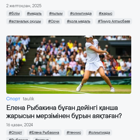
2 желтоқсан, 2025
#білім
#медаль
#ғылым
#олимпиада
#жарыс
#астаналық оқушы
#Сочи
#қола медаль
#Тимур Алпысбаев
Спорт
taulik
Елена Рыбакина бұған дейінгі қанша
жарысын мерзімінен бұрын аяқтаған?
16 қазан, 2024
#Спорт
#Елена Рыбакина
#теннис
#олимпиада