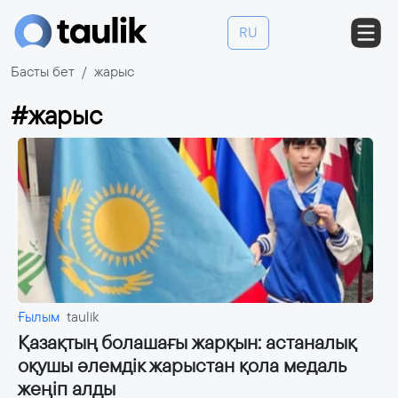
RU
Басты бет
жарыс
#жарыс
Ғылым
taulik
Қазақтың болашағы жарқын: астаналық
оқушы әлемдік жарыстан қола медаль
жеңіп алды