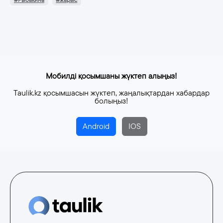
#Рыбакина
#жарыс
Мобилді қосымшаны жүктеп алыңыз!
Taulik.kz қосымшасын жүктеп, жаңалықтардан хабардар
болыңыз!
Android
IOS