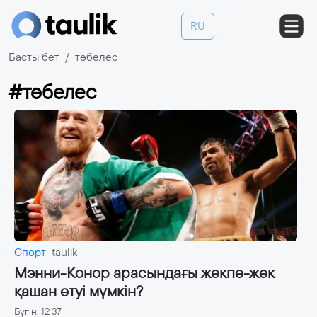
RU
Басты бет
төбелес
#төбелес
Спорт
taulik
Мэнни-Конор арасындағы жекпе-жек
қашан өтуі мүмкін?
Бүгін, 12:37