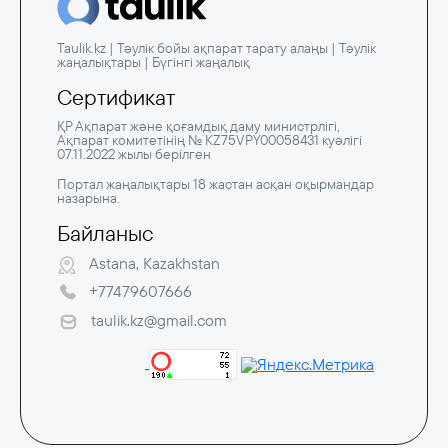
Taulik.kz | Тәулік бойы ақпарат тарату алаңы | Тәулік
жаңалықтары | Бүгінгі жаңалық
Сертификат
ҚР Ақпарат және қоғамдық даму министрлігі,
Ақпарат комитетінің № KZ75VPY00058431 куәлігі
07.11.2022 жылы берілген
Портал жаңалықтары 18 жастан асқан оқырмандар
назарына.
Байланыс
Astana, Kazakhstan
+77479607666
taulik.kz@gmail.com