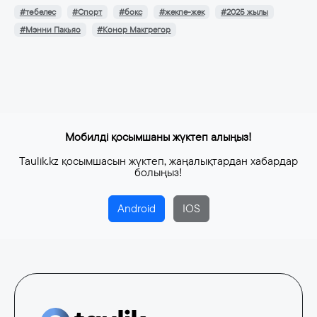
#төбелес
#Спорт
#бокс
#жекпе-жек
#2025 жылы
#Мэнни Пакьяо
#Конор Макгрегор
Мобилді қосымшаны жүктеп алыңыз!
Taulik.kz қосымшасын жүктеп, жаңалықтардан хабардар
болыңыз!
Android
IOS