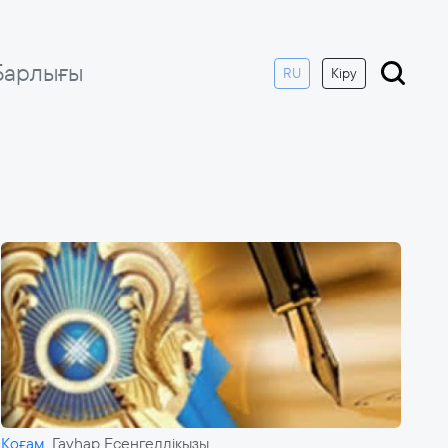
Барлығы
RU
Кіру
Қоғам
Гауһар Есенгелдіқызы