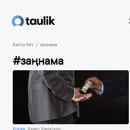
Басты бет
заңнама
#заңнама
Қоғам
Ахмет Қанатұлы