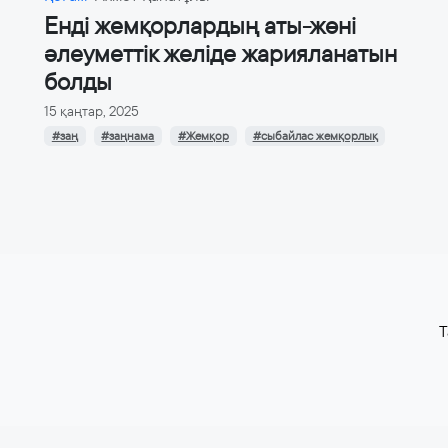
Енді жемқорлардың аты-жөні
әлеуметтік желіде жарияланатын
болды
15 қаңтар, 2025
#заң
#заңнама
#Жемқор
#сыбайлас жемқорлық
T