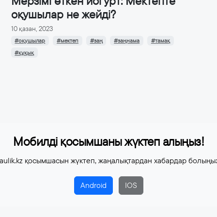
Мерзімі өткен йогурт: Мектепте
оқушылар не жейді?
10 қазан, 2023
#оқушылар
#мектеп
#заң
#заңнама
#тамақ
#құқық
Мобилді қосымшаны жүктеп алыңыз!
aulik.kz қосымшасын жүктеп, жаңалықтардан хабардар болыңы
Android
IOS