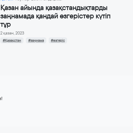
Қазан айында қазақстандықтарды
заңнамада қандай өзгерістер күтіп
тұр
2 қазан, 2023
#Қазақстан
#заңнама
#өзгеріс
з!